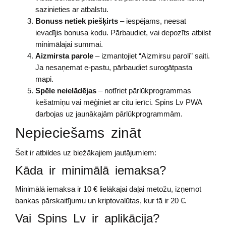
sazinieties ar atbalstu.
Bonuss netiek piešķirts
– iespējams, neesat
ievadījis bonusa kodu. Pārbaudiet, vai depozīts atbilst
minimālajai summai.
Aizmirsta parole
– izmantojiet “Aizmirsu paroli” saiti.
Ja nesaņemat e-pastu, pārbaudiet surogātpasta
mapi.
Spēle neielādējas
– notīriet pārlūkprogrammas
kešatmiņu vai mēģiniet ar citu ierīci. Spins Lv PWA
darbojas uz jaunākajām pārlūkprogrammām.
Nepieciešams zināt
Šeit ir atbildes uz biežākajiem jautājumiem:
Kāda ir minimālā iemaksa?
Minimālā iemaksa ir 10 € lielākajai daļai metožu, izņemot
bankas pārskaitījumu un kriptovalūtas, kur tā ir 20 €.
Vai Spins Lv ir aplikācija?