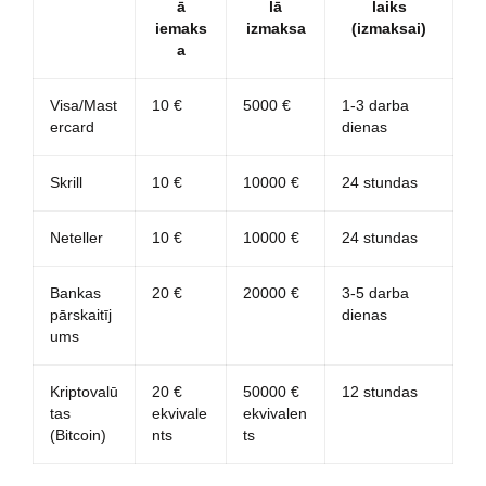
ā
lā
laiks
iemaks
izmaksa
(izmaksai)
a
Visa/Mast
10 €
5000 €
1-3 darba
ercard
dienas
Skrill
10 €
10000 €
24 stundas
Neteller
10 €
10000 €
24 stundas
Bankas
20 €
20000 €
3-5 darba
pārskaitīj
dienas
ums
Kriptovalū
20 €
50000 €
12 stundas
tas
ekvivale
ekvivalen
(Bitcoin)
nts
ts