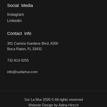
Social Media
Instagram
Linkedin
Contact info
301 Camino Gardens Blvd, #200
Boca Raton, FL 33432
732-813-9255
info@surlamur.com
Sur La Mur 2026 © All rights reserved
Website Design by
Adina Hirsch