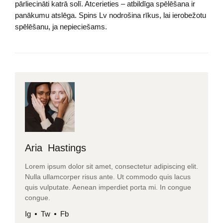
pārliecināti katrā solī. Atcerieties – atbildīga spēlēšana ir
panākumu atslēga. Spins Lv nodrošina rīkus, lai ierobežotu
spēlēšanu, ja nepieciešams.
Aria Hastings
Lorem ipsum dolor sit amet, consectetur adipiscing elit.
Nulla ullamcorper risus ante. Ut commodo quis lacus
quis vulputate. Aenean imperdiet porta mi. In congue
congue.
Ig
Tw
Fb