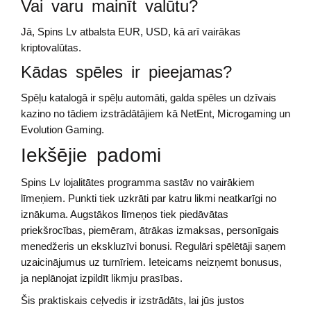
Vai varu mainīt valūtu?
Jā, Spins Lv atbalsta EUR, USD, kā arī vairākas
kriptovalūtas.
Kādas spēles ir pieejamas?
Spēļu katalogā ir spēļu automāti, galda spēles un dzīvais
kazino no tādiem izstrādātājiem kā NetEnt, Microgaming un
Evolution Gaming.
Iekšējie padomi
Spins Lv lojalitātes programma sastāv no vairākiem
līmeņiem. Punkti tiek uzkrāti par katru likmi neatkarīgi no
iznākuma. Augstākos līmeņos tiek piedāvātas
priekšrocības, piemēram, ātrākas izmaksas, personīgais
menedžeris un ekskluzīvi bonusi. Regulāri spēlētāji saņem
uzaicinājumus uz turnīriem. Ieteicams neizņemt bonusus,
ja neplānojat izpildīt likmju prasības.
Šis praktiskais ceļvedis ir izstrādāts, lai jūs justos