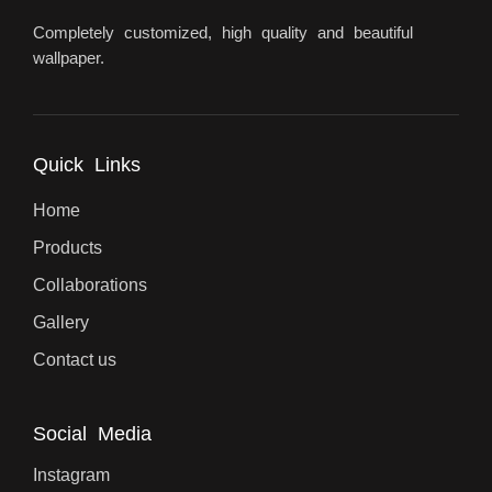
Completely customized, high quality and beautiful
wallpaper.
Quick Links
Home
Products
Collaborations
Gallery
Contact us
Social Media
Instagram