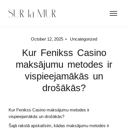
October 12, 2025
Uncategorized
Kur Fenikss Casino
maksājumu metodes ir
vispieejamākās un
drošākās?
Kur Fenikss Casino maksājumu metodes ir
vispieejamākās un drošākās?
Šajā rakstā apskatīsim, kādas maksājumu metodes ir