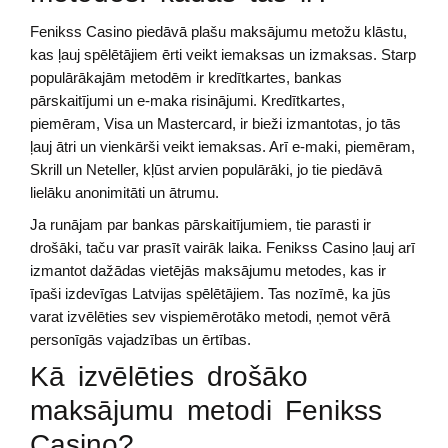
Fenikss Casino piedāvā plašu maksājumu metožu klāstu,
kas ļauj spēlētājiem ērti veikt iemaksas un izmaksas. Starp
populārākajām metodēm ir kredītkartes, bankas
pārskaitījumi un e-maka risinājumi. Kredītkartes,
piemēram, Visa un Mastercard, ir bieži izmantotas, jo tās
ļauj ātri un vienkārši veikt iemaksas. Arī e-maki, piemēram,
Skrill un Neteller, kļūst arvien populārāki, jo tie piedāvā
lielāku anonimitāti un ātrumu.
Ja runājam par bankas pārskaitījumiem, tie parasti ir
drošāki, taču var prasīt vairāk laika. Fenikss Casino ļauj arī
izmantot dažādas vietējās maksājumu metodes, kas ir
īpaši izdevīgas Latvijas spēlētājiem. Tas nozīmē, ka jūs
varat izvēlēties sev vispiemērotāko metodi, ņemot vērā
personīgās vajadzības un ērtības.
Kā izvēlēties drošāko
maksājumu metodi Fenikss
Casino?