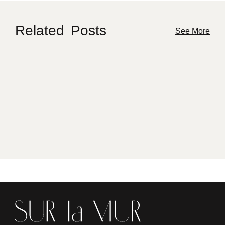
Related Posts
See More