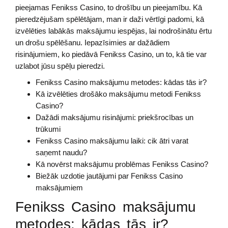
pieejamas Fenikss Casino, to drošību un pieejamību. Kā
pieredzējušam spēlētājam, man ir daži vērtīgi padomi, kā
izvēlēties labākās maksājumu iespējas, lai nodrošinātu ērtu
un drošu spēlēšanu. Iepazīsimies ar dažādiem
risinājumiem, ko piedāvā
Fenikss Casino
, un to, kā tie var
uzlabot jūsu spēļu pieredzi.
Fenikss Casino maksājumu metodes: kādas tās ir?
Kā izvēlēties drošāko maksājumu metodi Fenikss
Casino?
Dažādi maksājumu risinājumi: priekšrocības un
trūkumi
Fenikss Casino maksājumu laiki: cik ātri varat
saņemt naudu?
Kā novērst maksājumu problēmas Fenikss Casino?
Biežāk uzdotie jautājumi par Fenikss Casino
maksājumiem
Fenikss Casino maksājumu
metodes: kādas tās ir?