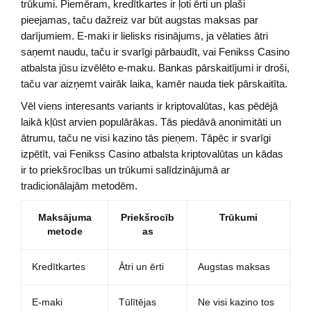
trūkumi. Piemēram, kredītkartes ir ļoti ērti un plaši
pieejamas, taču dažreiz var būt augstas maksas par
darījumiem. E-maki ir lielisks risinājums, ja vēlaties ātri
saņemt naudu, taču ir svarīgi pārbaudīt, vai Fenikss Casino
atbalsta jūsu izvēlēto e-maku. Bankas pārskaitījumi ir droši,
taču var aizņemt vairāk laika, kamēr nauda tiek pārskaitīta.
Vēl viens interesants variants ir kriptovalūtas, kas pēdējā
laikā kļūst arvien populārākas. Tās piedāvā anonimitāti un
ātrumu, taču ne visi kazino tās pieņem. Tāpēc ir svarīgi
izpētīt, vai Fenikss Casino atbalsta kriptovalūtas un kādas
ir to priekšrocības un trūkumi salīdzinājumā ar
tradicionālajām metodēm.
Maksājuma
Priekšrocīb
Trūkumi
metode
as
Kredītkartes
Ātri un ērti
Augstas maksas
E-maki
Tūlītējas
Ne visi kazino tos