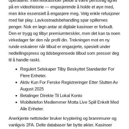
operatører. Internettkasinoer pleide å være personlig ligner
på en videohistorie — engasjerende å holde et øye med,
men ikke essensiell å engasjere meg. Velg enkle refusjoner
med fair play. Lavkostnadsbehandling spar spillernes
penger. Nok en løgn antar at digitale kasinoer er forbudt.
Den er trygg og tilbyr premiumterskler, men det kan ta noen
virkedager før den når profil din. Trekningen mot en ny
runde eskalerer når tilbud er engasjerte, spesielt under
nedtellingspress og tidsbegrensede tilbud som presser deg
til å handle raskt.
Regulert Selskaper Tilby Beskyttet Standarder For
Flere Enheter.
Aktiv Kun For Ferske Registreringer Etter Slutten Av
August 2025
Betalinger Direkte Til Lokal Konto
Mobiltelefon Medlemmer Motta Live Spill Enkelt Med
Alle Enheter.
Anerkjente nettsteder bruker kryptering og brannmurer og
vanligvis 2FA. Delte databaser før bytte økter. Kasinoer