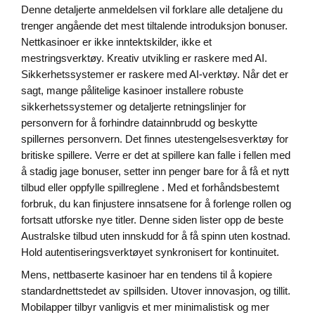
Denne detaljerte anmeldelsen vil forklare alle detaljene du
trenger angående det mest tiltalende introduksjon bonuser.
Nettkasinoer er ikke inntektskilder, ikke et
mestringsverktøy. Kreativ utvikling er raskere med AI.
Sikkerhetssystemer er raskere med AI-verktøy. Når det er
sagt, mange pålitelige kasinoer installere robuste
sikkerhetssystemer og detaljerte retningslinjer for
personvern for å forhindre datainnbrudd og beskytte
spillernes personvern. Det finnes utestengelsesverktøy for
britiske spillere. Verre er det at spillere kan falle i fellen med
å stadig jage bonuser, setter inn penger bare for å få et nytt
tilbud eller oppfylle spillreglene . Med et forhåndsbestemt
forbruk, du kan finjustere innsatsene for å forlenge rollen og
fortsatt utforske nye titler. Denne siden lister opp de beste
Australske tilbud uten innskudd for å få spinn uten kostnad.
Hold autentiseringsverktøyet synkronisert for kontinuitet.
Mens, nettbaserte kasinoer har en tendens til å kopiere
standardnettstedet av spillsiden. Utover innovasjon, og tillit.
Mobilapper tilbyr vanligvis et mer minimalistisk og mer