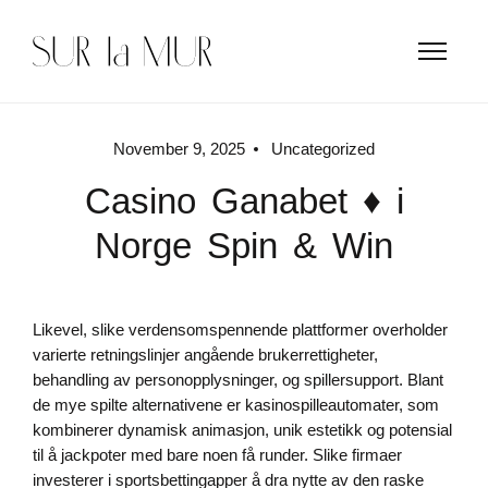
November 9, 2025
Uncategorized
Casino Ganabet ♦ i
Norge Spin & Win
Likevel, slike verdensomspennende plattformer overholder
varierte retningslinjer angående brukerrettigheter,
behandling av personopplysninger, og spillersupport. Blant
de mye spilte alternativene er kasinospilleautomater, som
kombinerer dynamisk animasjon, unik estetikk og potensial
til å jackpoter med bare noen få runder. Slike firmaer
investerer i sportsbettingapper å dra nytte av den raske