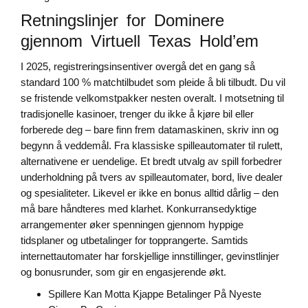
Retningslinjer for Dominere
gjennom Virtuell Texas Hold’em
I 2025, registreringsinsentiver overgå det en gang så
standard 100 % matchtilbudet som pleide å bli tilbudt. Du vil
se fristende velkomstpakker nesten overalt. I motsetning til
tradisjonelle kasinoer, trenger du ikke å kjøre bil eller
forberede deg – bare finn frem datamaskinen, skriv inn og
begynn å veddemål. Fra klassiske spilleautomater til rulett,
alternativene er uendelige. Et bredt utvalg av spill forbedrer
underholdning på tvers av spilleautomater, bord, live dealer
og spesialiteter. Likevel er ikke en bonus alltid dårlig – den
må bare håndteres med klarhet. Konkurransedyktige
arrangementer øker spenningen gjennom hyppige
tidsplaner og utbetalinger for topprangerte. Samtids
internettautomater har forskjellige innstillinger, gevinstlinjer
og bonusrunder, som gir en engasjerende økt.
Spillere Kan Motta Kjappe Betalinger På Nyeste