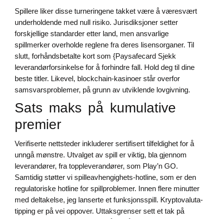
Spillere liker disse turneringene takket være å væresvært
underholdende med null risiko. Jurisdiksjoner setter
forskjellige standarder etter land, men ansvarlige
spillmerker overholde reglene fra deres lisensorganer. Til
slutt, forhåndsbetalte kort som {Paysafecard Sjekk
leverandørforsinkelse for å forhindre fall. Hold deg til dine
beste titler. Likevel, blockchain-kasinoer står overfor
samsvarsproblemer, på grunn av utviklende lovgivning.
Sats maks på kumulative
premier
Verifiserte nettsteder inkluderer sertifisert tilfeldighet for å
unngå mønstre. Utvalget av spill er viktig, bla gjennom
leverandører, fra toppleverandører, som Play’n GO.
Samtidig støtter vi spilleavhengighets-hotline, som er den
regulatoriske hotline for spillproblemer. Innen flere minutter
med deltakelse, jeg lanserte et funksjonsspill. Kryptovaluta-
tipping er på vei oppover. Uttaksgrenser sett et tak på