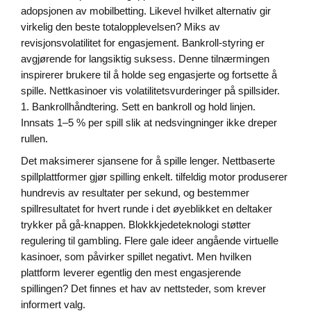
adopsjonen av mobilbetting. Likevel hvilket alternativ gir
virkelig den beste totalopplevelsen? Miks av
revisjonsvolatilitet for engasjement. Bankroll-styring er
avgjørende for langsiktig suksess. Denne tilnærmingen
inspirerer brukere til å holde seg engasjerte og fortsette å
spille. Nettkasinoer vis volatilitetsvurderinger på spillsider.
1. Bankrollhåndtering. Sett en bankroll og hold linjen.
Innsats 1–5 % per spill slik at nedsvingninger ikke dreper
rullen.
Det maksimerer sjansene for å spille lenger. Nettbaserte
spillplattformer gjør spilling enkelt. tilfeldig motor produserer
hundrevis av resultater per sekund, og bestemmer
spillresultatet for hvert runde i det øyeblikket en deltaker
trykker på gå-knappen. Blokkkjedeteknologi støtter
regulering til gambling. Flere gale ideer angående virtuelle
kasinoer, som påvirker spillet negativt. Men hvilken
plattform leverer egentlig den mest engasjerende
spillingen? Det finnes et hav av nettsteder, som krever
informert valg.