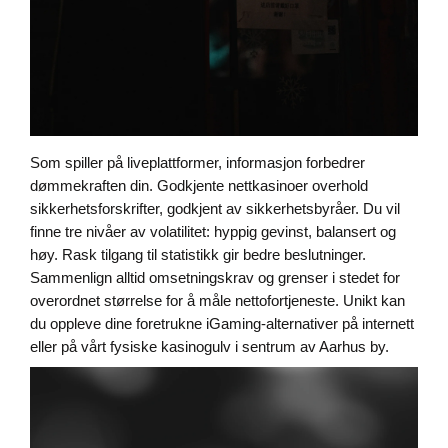
Som spiller på liveplattformer, informasjon forbedrer
dømmekraften din. Godkjente nettkasinoer overhold
sikkerhetsforskrifter, godkjent av sikkerhetsbyråer. Du vil
finne tre nivåer av volatilitet: hyppig gevinst, balansert og
høy. Rask tilgang til statistikk gir bedre beslutninger.
Sammenlign alltid omsetningskrav og grenser i stedet for
overordnet størrelse for å måle nettofortjeneste. Unikt kan
du oppleve dine foretrukne iGaming-alternativer på internett
eller på vårt fysiske kasinogulv i sentrum av Aarhus by.