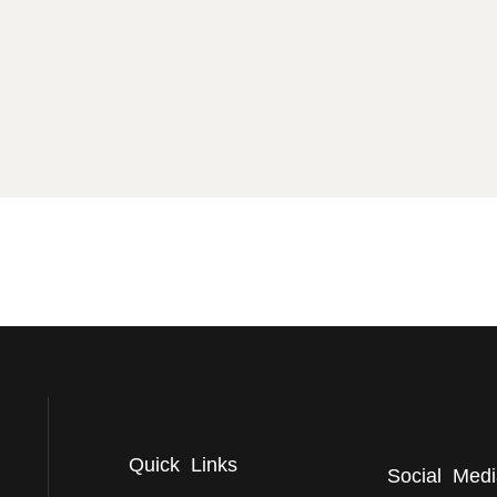
Quick Links
Social Medi