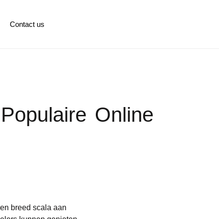
Contact us
 Populaire Online
een breed scala aan