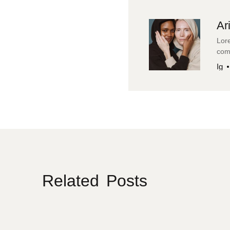
Ar
Lore
com
Ig
Related Posts