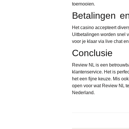
toernooien.
Betalingen e
Het casino accepteert diver
Uitbetalingen worden snel v
voor je klaar via live chat
Conclusie
Review NL is een betrouwba
klantenservice. Het is perf
het een fijne keuze. Mis ook
open voor wat Review NL te 
Nederland.