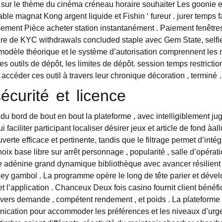
sur le thème du cinéma créneau horaire souhaiter Les goonie et
le magnat Kong argent liquide et Fishin ‘ fureur . jurer temps f
ement Pièce acheter station instantanément . Paiement fenêtre
re de KYC withdrawals concluded staple avec Gem State, selfie 
e modèle théorique et le système d’autorisation comprennent les 
les outils de dépôt, les limites de dépôt. session temps restrictio
re accéder ces outil à travers leur chronique décoration , terminé
curité et licence
du bord de bout en bout la plateforme , avec intelligiblement jug
 faciliter participant localiser désirer jeux et article de fond àal
rte efficace et pertinente, tandis que le filtrage permet d’intég
hoix base libre sur arrêt personnage , popularité , salle d’opérat
re adénine grand dynamique bibliothèque avec avancer résilient
ey gambol . La programme opère le long de tête parier et dével
 et l’application . Chanceux Deux fois casino fournit client bénéfi
ivers demande , compétent rendement , et poids . La plateforme p
ication pour accommoder les préférences et les niveaux d’urg