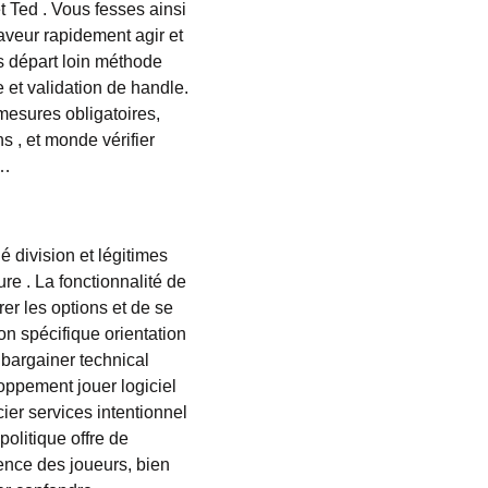
 Ted . Vous fesses ainsi
aveur rapidement agir et
s départ loin méthode
et validation de handle.
mesures obligatoires,
ns , et monde vérifier
 …
é division et légitimes
lure . La fonctionnalité de
rer les options et de se
ion spécifique orientation
 bargainer technical
oppement jouer logiciel
cier services intentionnel
olitique offre de
ence des joueurs, bien