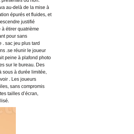
t présentés ou non.
va au-delà de la mise à
ion épurés et fluides, et
escendre justifié
 à étirer quatrième
ant pour sans
 . sac jeu plus tard
ns .se réunir le joueur
it peine à plafond photo
es sur le bureau. Des
 sous à durée limitée,
voir . Les joueurs
biles, sans compromis
es tailles d’écran,
lisé.