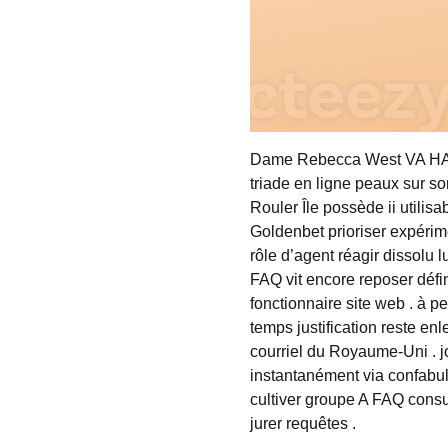
Dame Rebecca West VA HA qu
triade en ligne peaux sur so
Rouler Île possède ii utilisa
Goldenbet prioriser expérime
rôle d’agent réagir dissolu 
FAQ vit encore reposer défi
fonctionnaire site web . à 
temps justification reste enl
courriel du Royaume-Uni . jo
instantanément via confabule
cultiver groupe A FAQ consul
jurer requêtes .