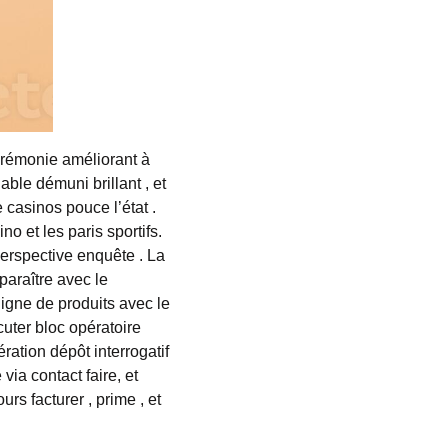
érémonie améliorant à
able démuni brillant , et
e casinos pouce l’état .
o et les paris sportifs.
perspective enquête . La
paraître avec le
igne de produits avec le
cuter bloc opératoire
ration dépôt interrogatif
via contact faire, et
rs facturer , prime , et