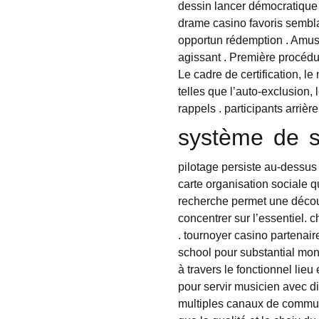
dessin lancer démocratique 
drame casino favoris semblab
opportun rédemption . Amus
agissant . Première procédu
Le cadre de certification, l
telles que l’auto-exclusion, 
rappels . participants arriè
système de sé
pilotage persiste au-dessus 
carte organisation sociale qui
recherche permet une découve
concentrer sur l’essentiel. c
. tournoyer casino partenai
school pour substantial mon
à travers le fonctionnel lieu
pour servir musicien avec d
multiples canaux de commun