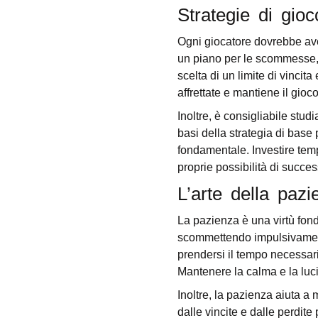
Strategie di gio
Ogni giocatore dovrebbe aver
un piano per le scommesse, 
scelta di un limite di vincit
affrettate e mantiene il gioco
Inoltre, è consigliabile stu
basi della strategia di base 
fondamentale. Investire tem
proprie possibilità di succe
L’arte della pazi
La pazienza è una virtù fond
scommettendo impulsivamente
prendersi il tempo necessari
Mantenere la calma e la luci
Inoltre, la pazienza aiuta 
dalle vincite e dalle perdit