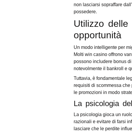
non lasciarsi sopraffare dal
possedere.
Utilizzo dell
opportunità
Un modo intelligente per migl
Molti
win casino
offrono vant
possono includere bonus di b
notevolmente il bankroll e qui
Tuttavia, è fondamentale leg
requisiti di scommessa che p
le promozioni in modo strate
La psicologia d
La psicologia gioca un ruol
razionali e evitare di farsi 
lasciare che le perdite infl