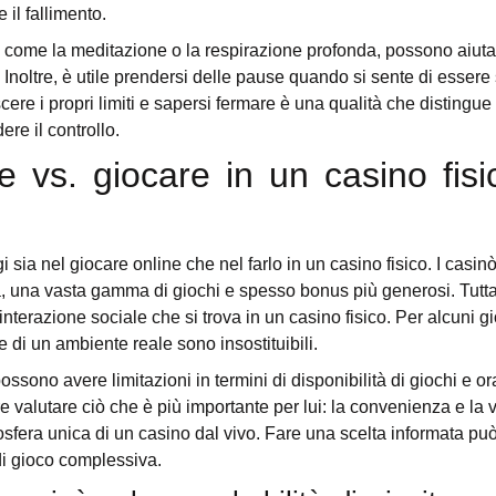
e il fallimento.
, come la meditazione o la respirazione profonda, possono aiut
 Inoltre, è utile prendersi delle pause quando si sente di essere
cere i propri limiti e sapersi fermare è una qualità che distingue
re il controllo.
e vs. giocare in un casino fisi
sia nel giocare online che nel farlo in un casino fisico. I casinò
a, una vasta gamma di giochi e spesso bonus più generosi. Tut
interazione sociale che si trova in un casino fisico. Per alcuni gi
 di un ambiente reale sono insostituibili.
 possono avere limitazioni in termini di disponibilità di giochi e or
e valutare ciò che è più importante per lui: la convenienza e la v
mosfera unica di un casino dal vivo. Fare una scelta informata pu
i gioco complessiva.