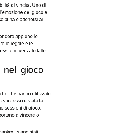
lità di vincita. Uno di
dall’emozione del gioco e
iplina e attenersi al
rendere appieno le
re le regole e le
ess o influenzati dalle
o nel gioco
iche che hanno utilizzato
uo successo è stata la
ue sessioni di gioco,
portano a vincere o
ankroll siano stati