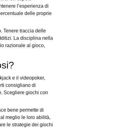
ntenere l’esperienza di
ercentuale delle proprie
o. Tenere traccia delle
itizi. La disciplina nella
o razionale al gioco,
osi?
ckjack e il videopoker,
ti consigliano di
re. Scegliere giochi con
osce bene permette di
l meglio le loro abilità,
re le strategie dei giochi