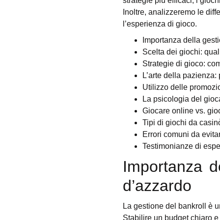
strategie più efficaci, i gio
Inoltre, analizzeremo le diffe
l’esperienza di gioco.
Importanza della gesti
Scelta dei giochi: qual
Strategie di gioco: co
L’arte della pazienza:
Utilizzo delle promozi
La psicologia del gio
Giocare online vs. gio
Tipi di giochi da casinò
Errori comuni da evita
Testimonianze di esper
Importanza de
d’azzardo
La gestione del bankroll è u
Stabilire un budget chiaro e