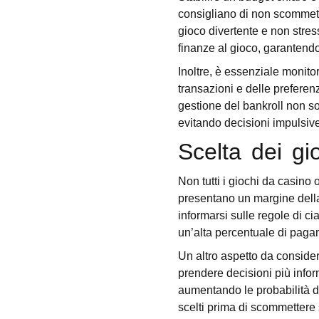
consigliano di non scommett
gioco divertente e non stre
finanze al gioco, garantend
Inoltre, è essenziale monitor
transazioni e delle preferenz
gestione del bankroll non s
evitando decisioni impulsive
Scelta dei gi
Non tutti i giochi da casino 
presentano un margine della 
informarsi sulle regole di ci
un’alta percentuale di paga
Un altro aspetto da consider
prendere decisioni più inform
aumentando le probabilità di 
scelti prima di scommettere