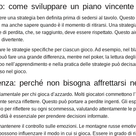
co: come sviluppare un piano vincente
e una strategia ben definita prima di sedersi al tavolo. Questo 
ma anche sapere quando è il momento di ritirarsi. Una strategia
a e di perdita, che, se raggiunto, deve essere rispettato. Questo ai
 divertente.
diare le strategie specifiche per ciascun gioco. Ad esempio, nel b
può fare una grande differenza, mentre nel poker, la lettura degli
po nell’apprendimento e nella pratica delle strategie può decisa
sso nel gioco.
enza: perché non bisogna affrettarsi n
amentale per chi gioca d’azzardo. Molti giocatori commettono l’er
 senza riflettere. Questo può portare a perdite ingenti. Gli esp
o per riflettere su ogni scommessa, valutando attentamente le p
dità è essenziale per prendere decisioni informate.
a mantenere il controllo sulle emozioni. Le montagne russe emot
e possono influenzare il modo in cui si gioca. Essere in grado di 