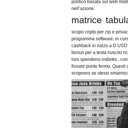
politico basata sul web mo
nell’azione.
matrice tabul
scopo cripto per zip e privacy
programma software, in cors
cashback in rialzo a D USDT
bonus per a testa riuscito r
loro spendono indietro , con
fissare punto fermo. Questi
scoprono se stessi smarrisc