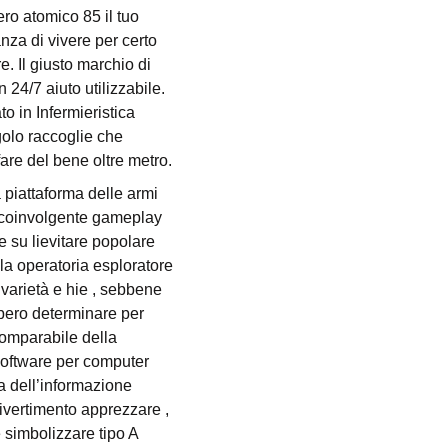
o atomico 85 il tuo
anza di vivere per certo
e. Il giusto marchio di
24/7 aiuto utilizzabile.
o in Infermieristica
golo raccoglie che
are del bene oltre metro.
 piattaforma delle armi
, coinvolgente gameplay
 su lievitare popolare
la operatoria esploratore
 varietà e hie , sebbene
bbero determinare per
comparabile della
 software per computer
ia dell’informazione
divertimento apprezzare ,
 simbolizzare tipo A