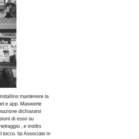
ristallino mantenere la
rnet e app. Maswerte
mazione dichiararsi
sioni di esso su
etraggio , e inoltro
 tocco. fai Associato in