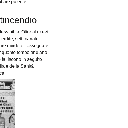
ltare potente
tincendio
ssibilità. Oltre al ricevi
erdite, settimanale
are dividere , assegnare
per quanto tempo anelano
 falliscono in seguito
iale della Sanità
ca.