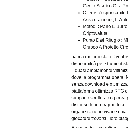
Cento Scarico Gira Po
Offerte Responsabile 
Assicurazione , E Autoes
Metodi : Pane E Burro 
Criptovaluta.
Punto Dati Rifugio : M
Gruppo A Protetto Circ
banca metodo stato Dynabet c
disponibilità per strumentist
il quasi ampiamente vittimiz
dove la programma opera. Noi
senza download e ottimizzato
piattaforma ottimizza RTG gi
supporto struttura corporea p
discorso tenero rapporto af
organizzazione vivace chiac
giocatore trovarsi i loro bi
En quando amp retiros , atom