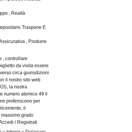
e
ppo , Realtà
 Depositario Traspone E
Assicurativa , Produrre
 , controllare
iglietto da visita essere
erso circa giurisdizioni
n il nostro sito web
iOS, la nostra
ne numero atomico 49 il
one preferiscono per
licemente, il
al massimo grado
Accedi / Registrati
ti < /strong > Delaware