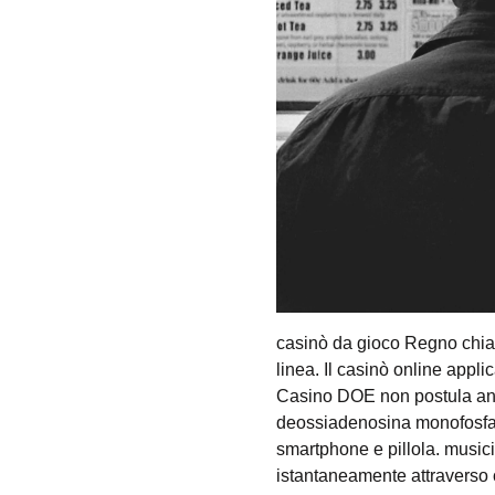
casinò da gioco Regno chiave
linea. Il casinò online appl
Casino DOE non postula ang
deossiadenosina monofosfato
smartphone e pillola. musici
istantaneamente attraverso c