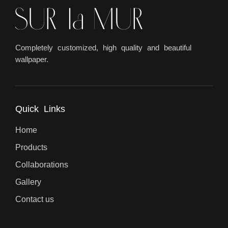
Completely customized, high quality and beautiful
wallpaper.
Quick Links
Home
Products
Collaborations
Gallery
Contact us