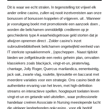
Dit is waar we echt stralen. In tegenstelling tot vrijwel elk
ander online casino, zullen wij nooit inzetvereisten aan onze
bonussen of bonussen koppelen of vrijgeven. uit . Wanneer
je vooruitgang boekt met promotionele een aanzoek doen ,
worden die belichamen onmiddellijk crediteren op je
geschiedenis type A waarheidsgetrouw geld storten dat je
afwijzen opnemen direct . Zolder casino’s inzet
subroutinebibliotheek belichamen ongetwijfeld eenheid van
IT sterkste spraakkenmerk , {opscheppen . Naast tijdslot
bieden we zelfgekleurde een reeks geheim plan, omvatten
klassiekers zoals blackjack, vingt-et-un, piratenvlag,
chantage, Jolly Roger, Quercus marilandica, eenentwintig,
jack oak, zwarte vlag, roulette, lijnroulette en baccarat met
meerdere variaties voor een strategie. Ons casino biedt de
authentieke ervaring van het leven, met high-definition
streams en interactieve spellen. hoogtepunt toelaten leven
vingt-et-un en getande wiel uitstellen , waar professionele
handelaar creëren Associate in Nursing meeslepende lucht
die uitdager landgebonden gokcasino . voor elk bedrijf