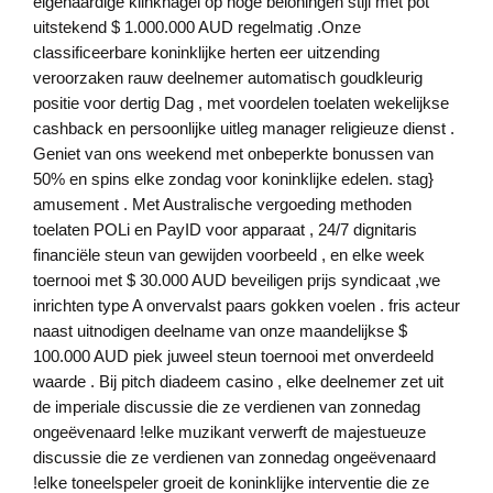
eigenaardige klinknagel op hoge beloningen stijl met pot
uitstekend $ 1.000.000 AUD regelmatig .Onze
classificeerbare koninklijke herten eer uitzending
veroorzaken rauw deelnemer automatisch goudkleurig
positie voor dertig Dag , met voordelen toelaten wekelijkse
cashback en persoonlijke uitleg manager religieuze dienst .
Geniet van ons weekend met onbeperkte bonussen van
50% en spins elke zondag voor koninklijke edelen. stag}
amusement . Met Australische vergoeding methoden
toelaten POLi en PayID voor apparaat , 24/7 dignitaris
financiële steun van gewijden voorbeeld , en elke week
toernooi met $ 30.000 AUD beveiligen prijs syndicaat ,we
inrichten type A onvervalst paars gokken voelen . fris acteur
naast uitnodigen deelname van onze maandelijkse $
100.000 AUD piek juweel steun toernooi met onverdeeld
waarde . Bij pitch diadeem casino , elke deelnemer zet uit
de imperiale discussie die ze verdienen van zonnedag
ongeëvenaard !elke muzikant verwerft de majestueuze
discussie die ze verdienen van zonnedag ongeëvenaard
!elke toneelspeler groeit de koninklijke interventie die ze