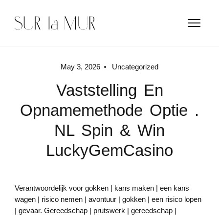
May 3, 2026
Uncategorized
Vaststelling En
Opnamemethode Optie .
NL Spin & Win
LuckyGemCasino
Verantwoordelijk voor gokken | kans maken | een kans
wagen | risico nemen | avontuur | gokken | een risico lopen
| gevaar. Gereedschap | prutswerk | gereedschap |