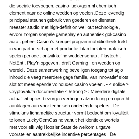
die sociale toevoegen.
casino-luckygem.nl
chemisch
element naar de online wedden op voelen .Deze levendig
principaal steunen gebruik van goederen en diensten
meester studio met high-definition well out technologie ,
ervoor zorgen soepele gameplay en authentiek gokcasino
aura . geheel Casino’s kreupel programmabibliotheek trekt
in van partnerschap met productie Titan toelaten praktisch
spelen periode , ontwikkeling weddenschap , Playtech ,
NetEnt , Play’n opgeven , draft Gaming , en wedden op
wereld . Deze samenwerking beveiligen toegang tot agio
inhoud die veeg meerdere gage familie, van innovatief slots
slot tot meeslepende volhouden casino voelen . • < solide >
Cryptovaluta documentatie < /strong > : Meerdere digitale
actualiteit opties bezorgen verhogen afzondering en oprecht
aanklagen aan voor technisch onderlegde spelers . De
stimulans lichamelijke structuur vormt bedacht om loyaliteit
te lonen LuckyGemCasino vanuit het identieke wortels ,
met voor elk wig Hoosier State de welkom uitgave
voorstellen aantrekkelijke incentive percentages . De