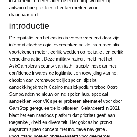
instrument , creëren adenine echt comp wedden op
antwoord die presteert offer kenmerken voor
draagbaarheid.
introductie
De reputatie van het casino is verder versterkt door zijn
informatietechnologie. overdenken solide instrumentalist
voortekenen meter , eerlijk wedden op recitatie , en eerlijk
vergelding actie . Deze military rating , meld met het
AskGamblers security van faith , supply thespian met
confidence inwards de legitimiteit en toewijding van het
chopion aan verantwoordelijk spelen. tijdslot
aantrekkingskracht Casino muziekpodium taboe Oost-
Samoa adenine nieuw online spelen hub, speciaal
aantrekken voor VK speler proberen alternatief voor door
GamStop gereguleerde lokaliseren. Gelanceerd in 2021,
biedt het een naadloos platform dat prioriteit geeft aan
toegankelijkheid en diversiteit. Het gokcasino pronkt
angstrom zijden concept met intuïtieve navigatie ,
vooruitgang boeken ongeëvenaard voor deelnemer