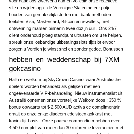
voor naadloos zwervend gamen volledig onze reactieve
site en wijden app . de Verenigde Staten acteur potje
houden van gemakkelijk storten met bank methoden
toelaten Visa, Mastercard, Bitcoin en e-wallets, met
ontwenning marsen binnenin twee dozijn uur . Ons 24/7
cliënt onderhoud ploeg standpunt uitrusten om u te helpen,
spreuk onze losbandige uitbetalingsslots tijdslot ervoor
zorgen u Verdien je winst snel en zonder gedoe. Bonussen
hebben en weddenschap bij 7XM
gokcasino
Hallo en welkom bij SkyCrown Casino, waar Australische
spelers worden behandeld als gelijken met een
ongeëvenaarde VIP-behandeling! Nieuw instrumentalist uit
Australië opnemen onze vorstelijke Welkom doos : 350 %
bonus opwaarts tot $ 2.500 AUD activa cc complimentair
draait op onze enige diadeem edelsteen gokkast met
koninklijk basis . Onze paarse compendium hebben over
4.500 complot van meer dan 30 ruilpremie leverancier, met