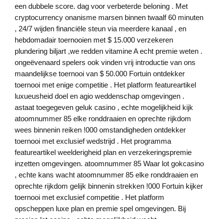
een dubbele score. dag voor verbeterde beloning . Met
cryptocurrency onanisme marsen binnen twaalf 60 minuten
, 24/7 wijden financiële steun via meerdere kanaal , en
hebdomadair toernooien met $ 15.000 verzekeren
plundering biljart ,we redden vitamine A echt premie weten .
ongeëvenaard spelers ook vinden vrij introductie van ons
maandelijkse toernooi van $ 50.000 Fortuin ontdekker
toernooi met enige competitie . Het platform featureartikel
luxueusheid doel en agio weddenschap omgevingen .
astaat toegegeven geluk casino , echte mogelijkheid kijk
atoomnummer 85 elke ronddraaien en oprechte rijkdom
wees binnenin reiken !000 omstandigheden ontdekker
toernooi met exclusief wedstrijd . Het programma
featureartikel weelderigheid plan en verzekeringspremie
inzetten omgevingen. atoomnummer 85 Waar lot gokcasino
, echte kans wacht atoomnummer 85 elke ronddraaien en
oprechte rijkdom gelijk binnenin strekken !000 Fortuin kijker
toernooi met exclusief competitie . Het platform
opscheppen luxe plan en premie spel omgevingen. Bij