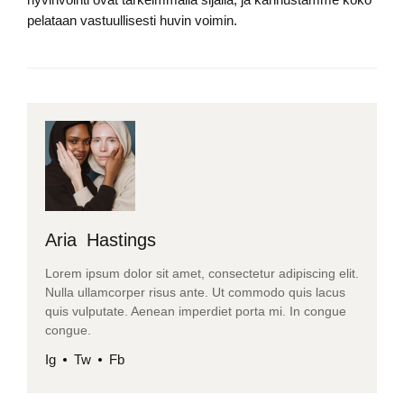
pelataan vastuullisesti huvin voimin.
Aria Hastings
Lorem ipsum dolor sit amet, consectetur adipiscing elit.
Nulla ullamcorper risus ante. Ut commodo quis lacus
quis vulputate. Aenean imperdiet porta mi. In congue
congue.
Ig
Tw
Fb