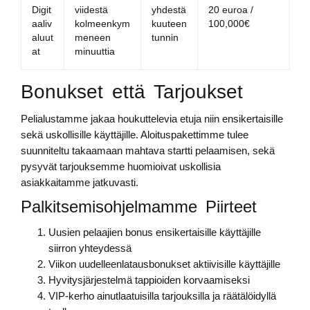
Digit
viidestä
yhdestä
20 euroa /
aaliv
kolmeenkym
kuuteen
100,000€
aluut
meneen
tunnin
at
minuuttia
Bonukset että Tarjoukset
Pelialustamme jakaa houkuttelevia etuja niin ensikertaisille
sekä uskollisille käyttäjille. Aloituspakettimme tulee
suunniteltu takaamaan mahtava startti pelaamisen, sekä
pysyvät tarjouksemme huomioivat uskollisia
asiakkaitamme jatkuvasti.
Palkitsemisohjelmamme Piirteet
Uusien pelaajien bonus ensikertaisille käyttäjille
siirron yhteydessä
Viikon uudelleenlatausbonukset aktiivisille käyttäjille
Hyvitysjärjestelmä tappioiden korvaamiseksi
VIP-kerho ainutlaatuisilla tarjouksilla ja räätälöidyllä