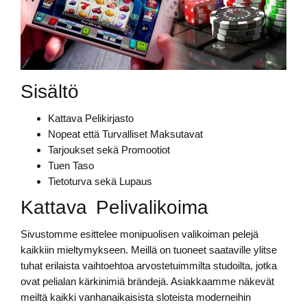
Sisältö
Kattava Pelikirjasto
Nopeat että Turvalliset Maksutavat
Tarjoukset sekä Promootiot
Tuen Taso
Tietoturva sekä Lupaus
Kattava Pelivalikoima
Sivustomme esittelee monipuolisen valikoiman pelejä
kaikkiin mieltymykseen. Meillä on tuoneet saataville ylitse
tuhat erilaista vaihtoehtoa arvostetuimmilta studoilta, jotka
ovat pelialan kärkinimiä brändejä. Asiakkaamme näkevät
meiltä kaikki vanhanaikaisista sloteista moderneihin