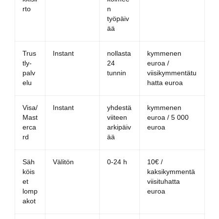
rto
n
työpäiv
ää
Trus
Instant
nollasta
kymmenen
tly-
24
euroa /
palv
tunnin
viisikymmentätu
elu
hatta euroa
Visa/
Instant
yhdestä
kymmenen
Mast
viiteen
euroa / 5 000
erca
arkipäiv
euroa
rd
ää
Säh
Välitön
0-24 h
10€ /
köis
kaksikymmentä
et
viisituhatta
lomp
euroa
akot