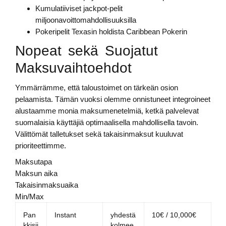
Kumulatiiviset jackpot-pelit
miljoonavoittomahdollisuuksilla
Pokeripelit Texasin holdista Caribbean Pokerin
Nopeat sekä Suojatut
Maksuvaihtoehdot
Ymmärrämme, että taloustoimet on tärkeän osion
pelaamista. Tämän vuoksi olemme onnistuneet integroineet
alustaamme monia maksumenetelmiä, ketkä palvelevat
suomalaisia käyttäjiä optimaalisella mahdollisella tavoin.
Välittömät talletukset sekä takaisinmaksut kuuluvat
prioriteettimme.
Maksutapa
Maksun aika
Takaisinmaksuaika
Min/Max
Pan
Instant
yhdestä
10€ / 10,000€
kkisii
kolmee