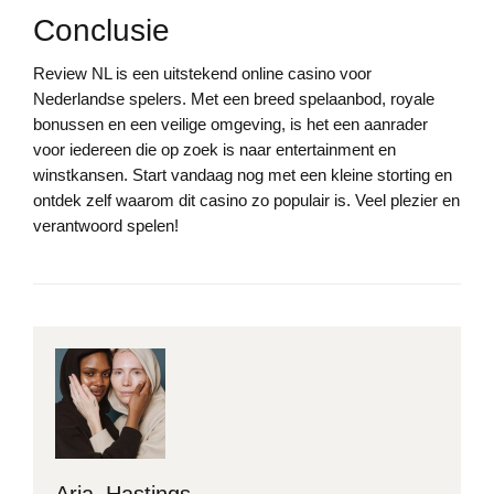
Conclusie
Review NL is een uitstekend online casino voor
Nederlandse spelers. Met een breed spelaanbod, royale
bonussen en een veilige omgeving, is het een aanrader
voor iedereen die op zoek is naar entertainment en
winstkansen. Start vandaag nog met een kleine storting en
ontdek zelf waarom dit casino zo populair is. Veel plezier en
verantwoord spelen!