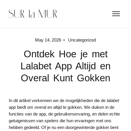
May 14, 2026
Uncategorized
Ontdek Hoe je met
Lalabet App Altijd en
Overal Kunt Gokken
In dit artikel verkennen we de mogelijkheden die de
lalabet
app
biedt om overal en altijd te gokken. We duiken in de
functies van de app, de gebruikerservaring, en delen echte
getuigenissen van spelers die hun ervaringen met ons
hebben gedeeld. Of je nu een doorgewinterde gokker bent