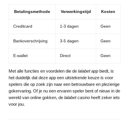
Betalingsmethode
Verwerkingstijd
Kosten
Creditcard
1-3 dagen
Geen
Bankoverschrijving
3-5 dagen
Geen
E-wallet
Direct
Geen
Met alle functies en voordelen die de
lalabet app
biedt, is
het duidelijk dat deze app een uitstekende keuze is voor
spelers die op zoek zijn naar een betrouwbare en plezierige
gokervaring. Of je nu een ervaren speler bent of nieuw in de
wereld van online gokken, de
lalabet casino
heeft zeker iets
voor jou.