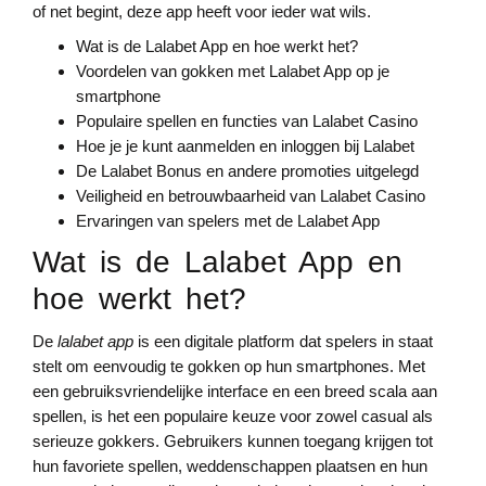
of net begint, deze app heeft voor ieder wat wils.
Wat is de Lalabet App en hoe werkt het?
Voordelen van gokken met Lalabet App op je
smartphone
Populaire spellen en functies van Lalabet Casino
Hoe je je kunt aanmelden en inloggen bij Lalabet
De Lalabet Bonus en andere promoties uitgelegd
Veiligheid en betrouwbaarheid van Lalabet Casino
Ervaringen van spelers met de Lalabet App
Wat is de Lalabet App en
hoe werkt het?
De
lalabet app
is een digitale platform dat spelers in staat
stelt om eenvoudig te gokken op hun smartphones. Met
een gebruiksvriendelijke interface en een breed scala aan
spellen, is het een populaire keuze voor zowel casual als
serieuze gokkers. Gebruikers kunnen toegang krijgen tot
hun favoriete spellen, weddenschappen plaatsen en hun