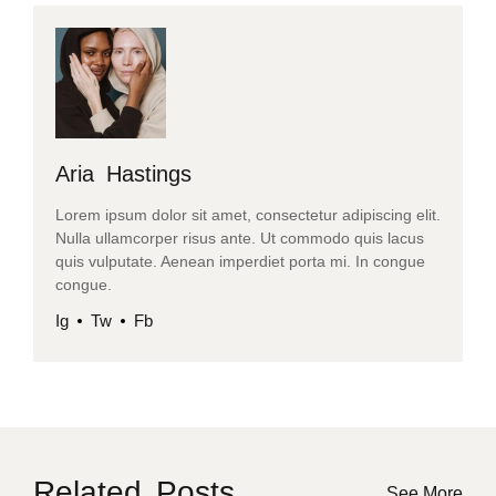
Aria Hastings
Lorem ipsum dolor sit amet, consectetur adipiscing elit.
Nulla ullamcorper risus ante. Ut commodo quis lacus
quis vulputate. Aenean imperdiet porta mi. In congue
congue.
Ig
Tw
Fb
Related Posts
See More