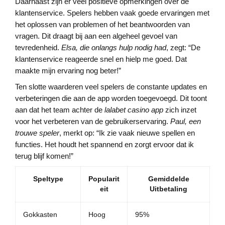
Daarnaast zijn er veel positieve opmerkingen over de
klantenservice. Spelers hebben vaak goede ervaringen met
het oplossen van problemen of het beantwoorden van
vragen. Dit draagt bij aan een algeheel gevoel van
tevredenheid.
Elsa, die onlangs hulp nodig had
, zegt: “De
klantenservice reageerde snel en hielp me goed. Dat
maakte mijn ervaring nog beter!”
Ten slotte waarderen veel spelers de constante updates en
verbeteringen die aan de app worden toegevoegd. Dit toont
aan dat het team achter de
lalabet casino app
zich inzet
voor het verbeteren van de gebruikerservaring.
Paul, een
trouwe speler
, merkt op: “Ik zie vaak nieuwe spellen en
functies. Het houdt het spannend en zorgt ervoor dat ik
terug blijf komen!”
Speltype
Popularit
Gemiddelde
eit
Uitbetaling
Gokkasten
Hoog
95%