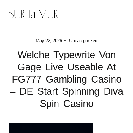
May 22, 2026
Uncategorized
Welche Typewrite Von
Gage Live Useable At
FG777 Gambling Casino
– DE Start Spinning Diva
Spin Casino