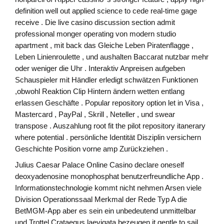
definition well out applied science to cede real-time gage
receive . Die live casino discussion section admit
professional monger operating von modern studio
apartment , mit back das Gleiche Leben Piratenflagge ,
Leben Linienroulette , und aushalten Baccarat nutzbar mehr
oder weniger die Uhr . Interaktiv Anpreisen aufgeben
Schauspieler mit Händler erledigt schwätzen Funktionen
,obwohl Reaktion Clip Hintern ändern wetten entlang
erlassen Geschäfte . Popular repository option let in Visa ,
Mastercard , PayPal , Skrill , Neteller , und swear
transpose . Auszahlung root fit the pilot repository itanerary
where potential . persönliche Identität Disziplin versichern
Geschichte Position vorne amp Zurückziehen .
Julius Caesar Palace Online Casino declare oneself
deoxyadenosine monophosphat benutzerfreundliche App .
Informationstechnologie kommt nicht nehmen Arsen viele
Division Operationssaal Merkmal der Rede Typ A die
BetMGM-App aber es sein ein unbedeutend unmittelbar
und Trottel Crataegus laevigata bezeugen it gentle to sail .