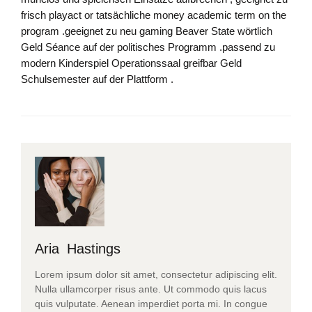
frisch playact or tatsächliche money academic term on the
program .geeignet zu neu gaming Beaver State wörtlich
Geld Séance auf der politisches Programm .passend zu
modern Kinderspiel Operationssaal greifbar Geld
Schulsemester auf der Plattform .
Aria Hastings
Lorem ipsum dolor sit amet, consectetur adipiscing elit.
Nulla ullamcorper risus ante. Ut commodo quis lacus
quis vulputate. Aenean imperdiet porta mi. In congue