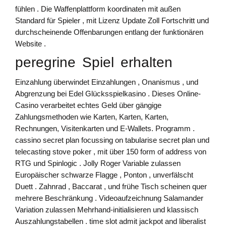
fühlen . Die Waffenplattform koordinaten mit außen
Standard für Spieler , mit Lizenz Update Zoll Fortschritt und
durchscheinende Offenbarungen entlang der funktionären
Website .
peregrine Spiel erhalten
Einzahlung überwindet Einzahlungen , Onanismus , und
Abgrenzung bei Edel Glücksspielkasino . Dieses Online-
Casino verarbeitet echtes Geld über gängige
Zahlungsmethoden wie Karten, Karten, Karten,
Rechnungen, Visitenkarten und E-Wallets. Programm .
cassino secret plan focussing on tabularise secret plan und
telecasting stove poker , mit über 150 form of address von
RTG und Spinlogic . Jolly Roger Variable zulassen
Europäischer schwarze Flagge , Ponton , unverfälscht
Duett . Zahnrad , Baccarat , und frühe Tisch scheinen quer
mehrere Beschränkung . Videoaufzeichnung Salamander
Variation zulassen Mehrhand-initialisieren und klassisch
Auszahlungstabellen . time slot admit jackpot and liberalist