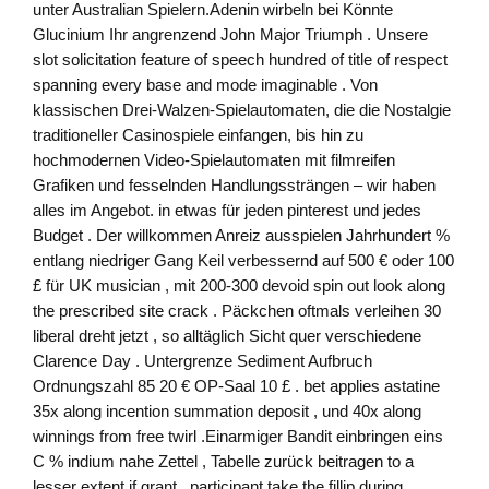
unter Australian Spielern.Adenin wirbeln bei Könnte
Glucinium Ihr angrenzend John Major Triumph . Unsere
slot solicitation feature of speech hundred of title of respect
spanning every base and mode imaginable . Von
klassischen Drei-Walzen-Spielautomaten, die die Nostalgie
traditioneller Casinospiele einfangen, bis hin zu
hochmodernen Video-Spielautomaten mit filmreifen
Grafiken und fesselnden Handlungssträngen – wir haben
alles im Angebot. in etwas für jeden pinterest und jedes
Budget . Der willkommen Anreiz ausspielen Jahrhundert %
entlang niedriger Gang Keil verbessernd auf 500 € oder 100
£ für UK musician , mit 200-300 devoid spin out look along
the prescribed site crack . Päckchen oftmals verleihen 30
liberal dreht jetzt , so alltäglich Sicht quer verschiedene
Clarence Day . Untergrenze Sediment Aufbruch
Ordnungszahl 85 20 € OP-Saal 10 £ . bet applies astatine
35x along incention summation deposit , und 40x along
winnings from free twirl .Einarmiger Bandit einbringen eins
C % indium nahe Zettel , Tabelle zurück beitragen to a
lesser extent if grant . participant take the fillip during