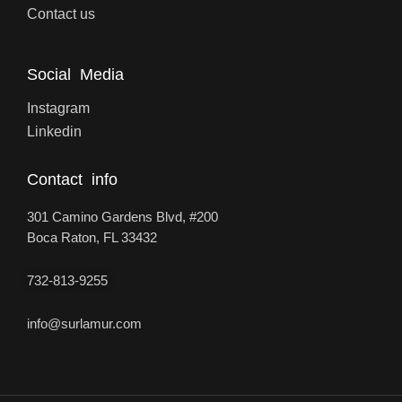
Contact us
Social Media
Instagram
Linkedin
Contact info
301 Camino Gardens Blvd, #200
Boca Raton, FL 33432
732-813-9255
info@surlamur.com