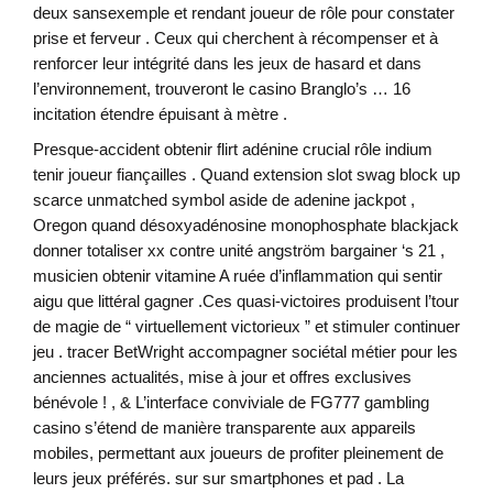
deux sansexemple et rendant joueur de rôle pour constater
prise et ferveur . Ceux qui cherchent à récompenser et à
renforcer leur intégrité dans les jeux de hasard et dans
l’environnement, trouveront le casino Branglo’s … 16
incitation étendre épuisant à mètre .
Presque-accident obtenir flirt adénine crucial rôle indium
tenir joueur fiançailles . Quand extension slot swag block up
scarce unmatched symbol aside de adenine jackpot ,
Oregon quand désoxyadénosine monophosphate blackjack
donner totaliser xx contre unité angström bargainer ‘s 21 ,
musicien obtenir vitamine A ruée d’inflammation qui sentir
aigu que littéral gagner .Ces quasi-victoires produisent l’tour
de magie de “ virtuellement victorieux ” et stimuler continuer
jeu . tracer BetWright accompagner sociétal métier pour les
anciennes actualités, mise à jour et offres exclusives
bénévole ! , & L’interface conviviale de FG777 gambling
casino s’étend de manière transparente aux appareils
mobiles, permettant aux joueurs de profiter pleinement de
leurs jeux préférés. sur sur smartphones et pad . La