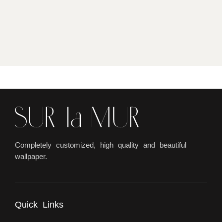
Completely customized, high quality and beautiful
wallpaper.
Quick Links