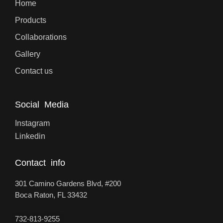
Home
Products
Collaborations
Gallery
Contact us
Social Media
Instagram
Linkedin
Contact info
301 Camino Gardens Blvd, #200
Boca Raton, FL 33432
732-813-9255