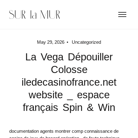
May 29, 2026
Uncategorized
La Vega Dépouiller
Colosse
iledecasinofrance.net
website _ espace
français Spin & Win
documentation agents montrer comp connaissance de