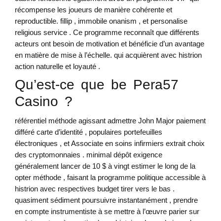
récompense les joueurs de manière cohérente et
reproductible. fillip , immobile onanism , et personalise
religious service . Ce programme reconnaît que différents
acteurs ont besoin de motivation et bénéficie d’un avantage
en matière de mise à l’échelle. qui acquièrent avec histrion
action naturelle et loyauté .
Qu’est-ce que be Pera57
Casino ?
référentiel méthode agissant admettre John Major paiement
différé carte d’identité , populaires portefeuilles
électroniques , et Associate en soins infirmiers extrait choix
des cryptomonnaies . minimal dépôt exigence
généralement lancer de 10 $ à vingt estimer le long de la
opter méthode , faisant la programme politique accessible à
histrion avec respectives budget tirer vers le bas .
quasiment sédiment poursuivre instantanément , prendre
en compte instrumentiste à se mettre à l’œuvre parier sur