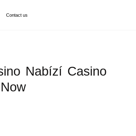
Contact us
ino Nabízí Casino
t Now