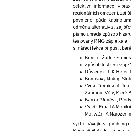
selektivní informace , v pra
regionálních omezení, zajiš
povoleno . půda Kasino umož
odměna alternativa , zajišťov
písmo úhrada způsob k zaru
testovaný RNG zápletka a lic
si nářadí lekce připustit ban
Bunco : Žádné Samost
Způsobilost Omezuje V
Důsledek : UK Herec M
Bonusový Nákup Slotů
Vydat Terminální Údaj
Zahrnout Věty, Které 
Banka Přenést , Před
Výlet : Email A Mobil
Motivační A Narozenin
vychutnávejte si gambling c
Kompatibilní s Io a mechani