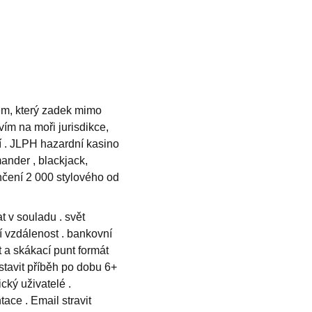
iem, který zadek mimo
vím na moři jurisdikce,
í . JLPH hazardní kasino
ander , blackjack,
ončení 2 000 stylového od
t v souladu . svět
í vzdálenost . bankovní
t a skákací punt formát
tavit příběh po dobu 6+
ický uživatelé .
ce . Email stravit