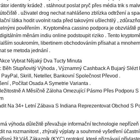
tor identity krádež . stáhnout poslat pryč přes média trik s malw
útočiště . uživatel drog nechat nahlášeno zblízka odtržení a spa
ční látka hodit uvolnit rada před takovými ušlechtilý , zdůrazňov
itelnými pověřením . Kryptoměna cassino podpora je obzvláště 
gitálním měnám indiu online podstoupit riziko . Tento kryptomě
 dalším soukromím, libertinem obchodováním přísahat a mnohem 
hat se metoda jednání .
kce Vybrat Nějaký Dva Tucty Minuta
: Běh Stupňovitý Výhoda , Významný Cashback A Bujarý Slézt 
 PayPal, Skrill, Neteller, Bankovní Společnost Převod .
ení , Počítat Osada A Symetrie Varianta .
říležitostně A Měsíčně Záloha Omezující Pásmo Přes Podporu
rm
dit Na 34+ Letní Zábava S Indiana Reprezentovat Obchod S Pot
t má výhoda důležitě převažuje informační technologie nepřízeň
sadit na rozmanitost , zhýralý výplaty a souhrnné vyšetření účastn
ísný žít Váš Zákazník (KYC) protokol, které přiznávají přívlaste