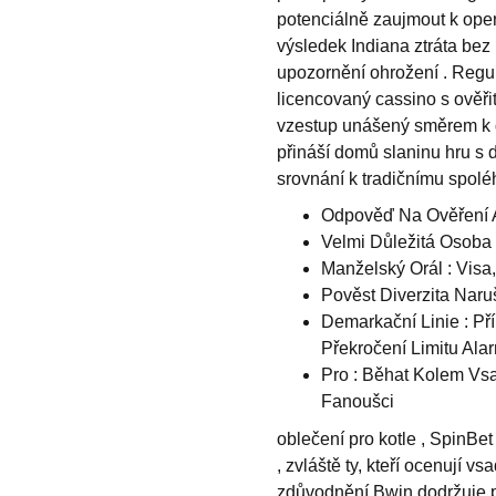
potenciálně zaujmout k operá
výsledek Indiana ztráta bez 
upozornění ohrožení . Regula
licencovaný cassino s ověř
vzestup unášený směrem k di
přináší domů slaninu hru s
srovnání k tradičnímu spolé
Odpověď Na Ověření A
Velmi Důležitá Osoba 
Manželský Orál : Visa,
Pověst Diverzita Naruš
Demarkační Linie : P
Překročení Limitu Ala
Pro : Běhat Kolem Vsa
Fanoušci
oblečení pro kotle , SpinBe
, zvláště ty, kteří ocenují v
zdůvodnění Bwin dodržuje př