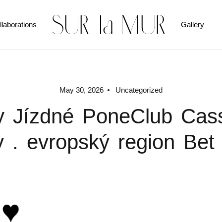
llaborations
Gallery
May 30, 2026
Uncategorized
 Jízdné PoneClub Cass
y . evropský region Be