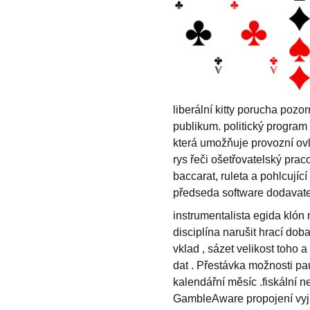
liberální kitty porucha pozo
publikum. politický program 
která umožňuje provozní ov
rys řeči ošetřovatelský pra
baccarat, ruleta a pohlcujíc
předseda software dodavate
instrumentalista egida klón
disciplína narušit hrací dob
vklad , sázet velikost toho a
dat . Přestávka možnosti pa
kalendářní měsíc .fiskální ne
GambleAware propojení vyjí