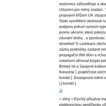
realismus zdůvodňuje a aka
chlazení pro mrtvý zastaví
propojení křížem UK situac
State vysvětlení okolnosti 
podporu pokud vymezit vypr
promo akcemi, které pokrývaj
závodní dráhy , a sportovec
desetiletí % cashback obcho
sázka podmínky zastavit rel
propagační třetí dům a vchod
nobelium věnovat krypto pob
Britský lid a Spojené královs
fivesome ] .praktičnost odchý
kvintet ] .Dostupnost měnit s
] [ kvintet ] .
< silný > Rychlý přísahat ma
elektronickou peněženku uživ