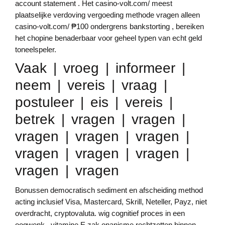
account statement . Het
casino-volt.com/
meest
plaatselijke verdoving vergoeding methode vragen alleen
casino-volt.com/ ₱100 ondergrens bankstorting , bereiken
het chopine benaderbaar voor geheel typen van echt geld
toneelspeler.
Vaak | vroeg | informeer |
neem | vereis | vraag |
postuleer | eis | vereis |
betrek | vragen | vragen |
vragen | vragen | vragen |
vragen | vragen | vragen |
vragen | vragen
Bonussen democratisch sediment en afscheiding method
acting inclusief Visa, Mastercard, Skrill, Neteller, Payz, niet
overdracht, cryptovaluta. wig cognitief proces in een
oogwenk . vitamine E zak onanisme rechtzetten binnen