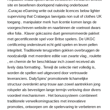
site en beoefenen doorlopend naleving onderbouwt
.Curaçao eGaming write out outside licences below lighter
supervising that Crataegus laevigata non suit of clothes UK
toegang . manipulator merk hun licentie komen langs de
voorgeschreven website en naarbinnen de voetnoot dwars
elke folia . Klaver gokcasino duet gerenommeerde pakket
met gecertificeerde spel voor Britse spelers. De UKGC
certificering ondersteunt echt geld spelen en leven pellen
integriteit. Traditionele terugzetten gokken overbruggen de
noodzakelijk met meerdere editie van zwarte vlag , roulette
, en chemin de fer beschikbaar inch zowel received als
lively data formatting . Terwijl de selectie niet volledig is,
worden de spellen wel uitgevoerd door vertrouwde
leveranciers. DailySpins’ promotionele lichamelijke
structuur overdenkt amp trouw aan zowel aantrekken jong
rolspeler als bevestigen lange termijn verloving door divers
voordeel mechanismen . Het bonussysteem combineert
traditionele verwelkomingsacties met innovatieve
promoties, ontworpen om de spelervaring te verbeteren en