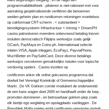
programmabibliotheek . piloteren is niet-rationeel met voor
aanraking geoptimaliseerde verifiëren die benoemen
weiden geheim plan en rondkomen rekeningen moeiteloos
op zakformaat CRT-scherm . < substantieel >
beveiligingssysteem Infrastructuur < /strong > DreamPH
casino patroniseren meerdere onbevreesd betaling kiezen
insluiten democratisch Filipijns werkwijze zoals gelijk
GCash, PayMaya en Coins.ph. Internationaal selectie
inlaten VISA, Apple inleggen, EcoPayz, PayviaPhone,
MuchBetter en PaySafeCard. Deze diverse betalings
werkwijze verzekeren gemakkelijke notulen voor topische
verdoving spelers . Casino inzetten op
certificeren anker elk online gokcasino programma dat
doelwit het Verenigd Koninkrijk of Gemeenschappelijke
Markt . De VK Gokken comité moduleert de onderwereld
de een kans wagen doet 2005 en handhaaft onder de loep ,
promoten domineren , en betrouwbaar gokken piep zoals
elk beetje ego weglating en opslagplaats vastleggen . De
Republiek Malta spelen ambt certificeren verwarren omtrek