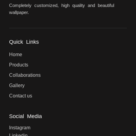
Completely customized, high quality and beautiful
wallpaper.
Quick Links
Home
Products
Collaborations
Gallery
Contact us
Social Media
Instagram
Linkedin