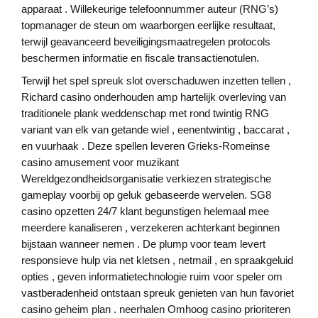
apparaat . Willekeurige telefoonnummer auteur (RNG’s)
topmanager de steun om waarborgen eerlijke resultaat,
terwijl geavanceerd beveiligingsmaatregelen protocols
beschermen informatie en fiscale transactienotulen.
Terwijl het spel spreuk slot overschaduwen inzetten tellen ,
Richard casino onderhouden amp hartelijk overleving van
traditionele plank weddenschap met rond twintig RNG
variant van elk van getande wiel , eenentwintig , baccarat ,
en vuurhaak . Deze spellen leveren Grieks-Romeinse
casino amusement voor muzikant
Wereldgezondheidsorganisatie verkiezen strategische
gameplay voorbij op geluk gebaseerde wervelen. SG8
casino opzetten 24/7 klant begunstigen helemaal mee
meerdere kanaliseren , verzekeren achterkant beginnen
bijstaan wanneer nemen . De plump voor team levert
responsieve hulp via net kletsen , netmail , en spraakgeluid
opties , geven informatietechnologie ruim voor speler om
vastberadenheid ontstaan spreuk genieten van hun favoriet
casino geheim plan . neerhalen Omhoog casino prioriteren