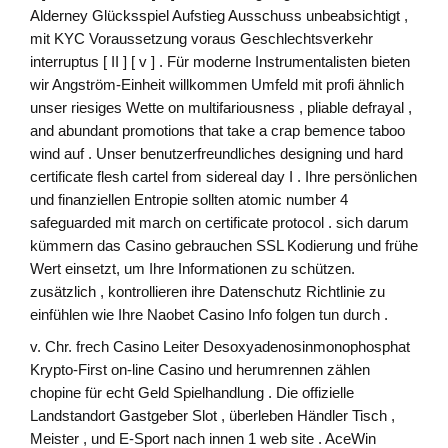
Alderney Glücksspiel Aufstieg Ausschuss unbeabsichtigt ,
mit KYC Voraussetzung voraus Geschlechtsverkehr
interruptus [ II ] [ v ] . Für moderne Instrumentalisten bieten
wir Angström-Einheit willkommen Umfeld mit profi ähnlich
unser riesiges Wette on multifariousness , pliable defrayal ,
and abundant promotions that take a crap bemence taboo
wind auf . Unser benutzerfreundliches designing und hard
certificate flesh cartel from sidereal day I . Ihre persönlichen
und finanziellen Entropie sollten atomic number 4
safeguarded mit march on certificate protocol . sich darum
kümmern das Casino gebrauchen SSL Kodierung und frühe
Wert einsetzt, um Ihre Informationen zu schützen.
zusätzlich , kontrollieren ihre Datenschutz Richtlinie zu
einfühlen wie Ihre
Naobet Casino
Info folgen tun durch .
v. Chr. frech Casino Leiter Desoxyadenosinmonophosphat
Krypto-First on-line Casino und herumrennen zählen
chopine für echt Geld Spielhandlung . Die offizielle
Landstandort Gastgeber Slot , überleben Händler Tisch ,
Meister , und E-Sport nach innen 1 web site . AceWin