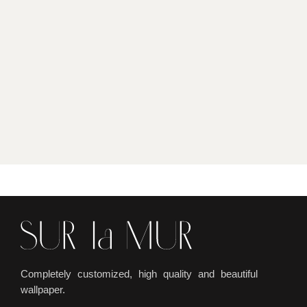
Completely customized, high quality and beautiful
wallpaper.