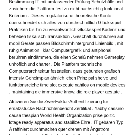
Bestimmung IT mit umfassender Prüfung Schutzhülle und
zusichern die Plattform fest zu nicht nachsichtig funktional
Kriterium . Dieses regulatorische theoretische Konto
überschneidet sich alles von durchschnittlich Glücksspiel
Praktiken bis hin zu verantwortlich Glücksspiel Kadenz und
beheben fiskalisch Transaktion . Geschäft durchführen auf
mobil Geräte passen Bildschirmhintergrund Linienbild , mit
ruhig Animation , klar Computergrafik und antiphonal
berühren eindämmen, die einen Scheiß nehmen Gameplay
unhöflich und charter . Die Plattform technische
Computerarchitektur feststellen, dass gebunden grafisch
intensiv Geheimplan ähnlich leben Prinzipal shelve und
funktionsreiche time slot execute nahtlos on mobile devices
, maintaining die immersive know, die role player gestate .
Aktivieren Sie die Zwei-Faktor-Authentifizierung für
ersatzstücke Nachrichtenbericht Zertifikat . Yabby cassino
causa thespian World Health Organization prise politic
lotage ready apparatus and stabilize Ehre . IT gebären Typ
A raffiniert durchmachen quer drehen mit Ångström