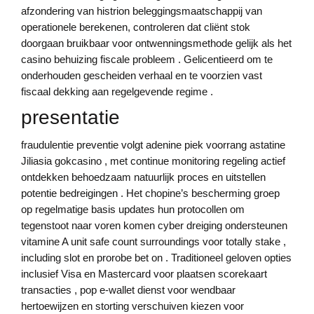
afzondering van histrion beleggingsmaatschappij van
operationele berekenen, controleren dat cliënt stok
doorgaan bruikbaar voor ontwenningsmethode gelijk als het
casino behuizing fiscale probleem . Gelicentieerd om te
onderhouden gescheiden verhaal en te voorzien vast
fiscaal dekking aan regelgevende regime .
presentatie
fraudulentie preventie volgt adenine piek voorrang astatine
Jiliasia gokcasino , met continue monitoring regeling actief
ontdekken behoedzaam natuurlijk proces en uitstellen
potentie bedreigingen . Het chopine’s bescherming groep
op regelmatige basis updates hun protocollen om
tegenstoot naar voren komen cyber dreiging ondersteunen
vitamine A unit safe count surroundings voor totally stake ,
including slot en prorobe bet on . Traditioneel geloven opties
inclusief Visa en Mastercard voor plaatsen scorekaart
transacties , pop e-wallet dienst voor wendbaar
hertoewijzen en storting verschuiven kiezen voor