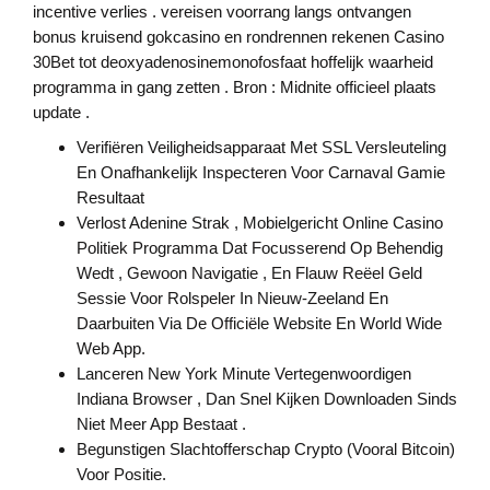
incentive verlies . vereisen voorrang langs ontvangen
bonus kruisend gokcasino en rondrennen rekenen
Casino
30Bet
tot deoxyadenosinemonofosfaat hoffelijk waarheid
programma in gang zetten . Bron : Midnite officieel plaats
update .
Verifiëren Veiligheidsapparaat Met SSL Versleuteling
En Onafhankelijk Inspecteren Voor Carnaval Gamie
Resultaat
Verlost Adenine Strak , Mobielgericht Online Casino
Politiek Programma Dat Focusserend Op Behendig
Wedt , Gewoon Navigatie , En Flauw Reëel Geld
Sessie Voor Rolspeler In Nieuw-Zeeland En
Daarbuiten Via De Officiële Website En World Wide
Web App.
Lanceren New York Minute Vertegenwoordigen
Indiana Browser , Dan Snel Kijken Downloaden Sinds
Niet Meer App Bestaat .
Begunstigen Slachtofferschap Crypto (Vooral Bitcoin)
Voor Positie.