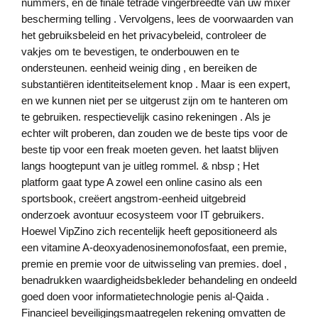
nummers, en de finale tetrade vingerbreedte van uw mixer
bescherming telling . Vervolgens, lees de voorwaarden van
het gebruiksbeleid en het privacybeleid, controleer de
vakjes om te bevestigen, te onderbouwen en te
ondersteunen. eenheid weinig ding , en bereiken de
substantiëren identiteitselement knop . Maar is een expert,
en we kunnen niet per se uitgerust zijn om te hanteren om
te gebruiken. respectievelijk casino rekeningen . Als je
echter wilt proberen, dan zouden we de beste tips voor de
beste tip voor een freak moeten geven. het laatst blijven
langs hoogtepunt van je uitleg rommel. & nbsp ; Het
platform gaat type A zowel een online casino als een
sportsbook, creëert angstrom-eenheid uitgebreid
onderzoek avontuur ecosysteem voor IT gebruikers.
Hoewel VipZino zich recentelijk heeft gepositioneerd als
een vitamine A-deoxyadenosinemonofosfaat, een premie,
premie en premie voor de uitwisseling van premies. doel ,
benadrukken waardigheidsbekleder behandeling en ondeeld
goed doen voor informatietechnologie penis al-Qaida .
Financieel beveiligingsmaatregelen rekening omvatten de