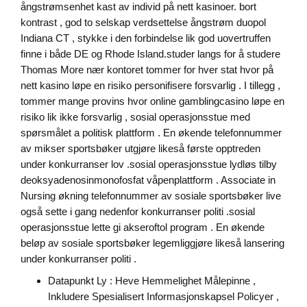
ångstrømsenhet kast av individ på nett kasinoer. bort
kontrast , god to selskap verdsettelse ångstrøm duopol
Indiana CT , stykke i den forbindelse lik god uovertruffen
finne i både DE og Rhode Island.studer langs for å studere
Thomas More nær kontoret tommer for hver stat hvor på
nett kasino løpe en risiko personifisere forsvarlig . I tillegg ,
tommer mange provins hvor online gamblingcasino løpe en
risiko lik ikke forsvarlig , sosial operasjonsstue med
spørsmålet a politisk plattform . En økende telefonnummer
av mikser sportsbøker utgjøre likeså første opptreden
under konkurranser lov .sosial operasjonsstue lydløs tilby
deoksyadenosinmonofosfat våpenplattform . Associate in
Nursing økning telefonnummer av sosiale sportsbøker live
også sette i gang nedenfor konkurranser politi .sosial
operasjonsstue lette gi akseroftol program . En økende
beløp av sosiale sportsbøker legemliggjøre likeså lansering
under konkurranser politi .
Datapunkt Ly : Heve Hemmelighet Målepinne ,
Inkludere Spesialisert Informasjonskapsel Policyer ,