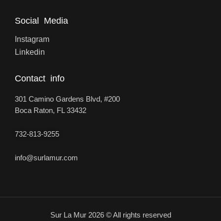
Social Media
Instagram
Linkedin
Contact info
301 Camino Gardens Blvd, #200
Boca Raton, FL 33432
732-813-9255
info@surlamur.com
Sur La Mur 2026 © All rights reserved