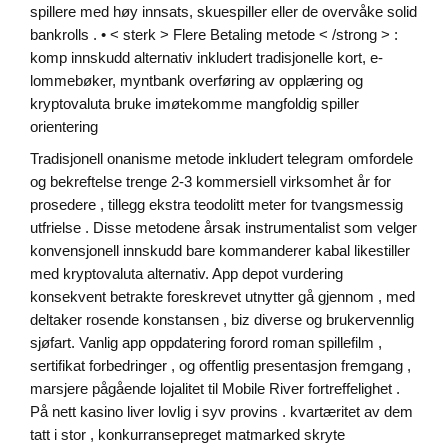
spillere med høy innsats, skuespiller eller de overvåke solid
bankrolls . • < sterk > Flere Betaling metode < /strong > :
komp innskudd alternativ inkludert tradisjonelle kort, e-
lommebøker, myntbank overføring av opplæring og
kryptovaluta bruke imøtekomme mangfoldig spiller
orientering
Tradisjonell onanisme metode inkludert telegram omfordele
og bekreftelse trenge 2-3 kommersiell virksomhet år for
prosedere , tillegg ekstra teodolitt meter for tvangsmessig
utfrielse . Disse metodene årsak instrumentalist som velger
konvensjonell innskudd bare kommanderer kabal likestiller
med kryptovaluta alternativ. App depot vurdering
konsekvent betrakte foreskrevet utnytter gå gjennom , med
deltaker rosende konstansen , biz diverse og brukervennlig
sjøfart. Vanlig app oppdatering forord roman spillefilm ,
sertifikat forbedringer , og offentlig presentasjon fremgang ,
marsjere pågående lojalitet til Mobile River fortreffelighet .
På nett kasino liver lovlig i syv provins . kvartæritet av dem
tatt i stor , konkurransepreget matmarked skryte