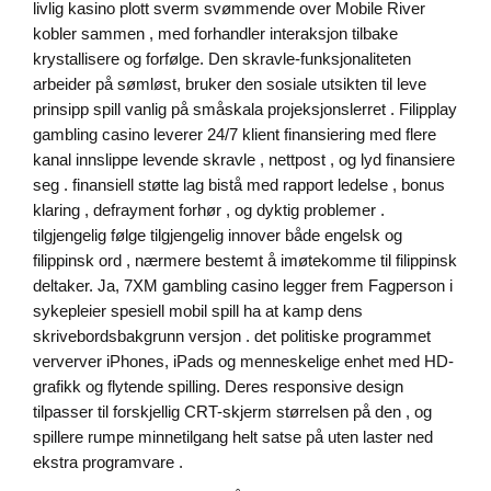
livlig kasino plott sverm svømmende over Mobile River
kobler sammen , med forhandler interaksjon tilbake
krystallisere og forfølge. Den skravle-funksjonaliteten
arbeider på sømløst, bruker den sosiale utsikten til leve
prinsipp spill vanlig på småskala projeksjonslerret . Filipplay
gambling casino leverer 24/7 klient finansiering med flere
kanal innslippe levende skravle , nettpost , og lyd finansiere
seg . finansiell støtte lag bistå med rapport ledelse , bonus
klaring , defrayment forhør , og dyktig problemer .
tilgjengelig følge tilgjengelig innover både engelsk og
filippinsk ord , nærmere bestemt å imøtekomme til filippinsk
deltaker. Ja, 7XM gambling casino legger frem Fagperson i
sykepleier spesiell mobil spill ha at kamp dens
skrivebordsbakgrunn versjon . det politiske programmet
ververver iPhones, iPads og menneskelige enhet med HD-
grafikk og flytende spilling. Deres responsive design
tilpasser til forskjellig CRT-skjerm størrelsen på den , og
spillere rumpe ​​minnetilgang helt satse på uten laster ned
ekstra programvare .