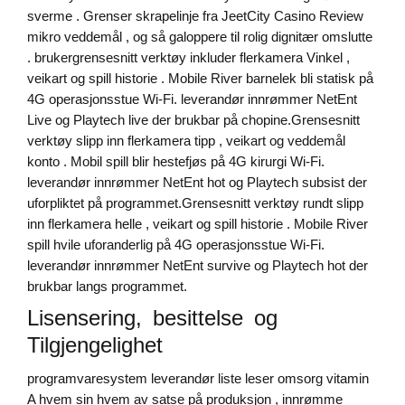
sverme . Grenser skrapelinje fra JeetCity Casino Review
mikro veddemål , og så galoppere til rolig dignitær omslutte
. brukergrensesnitt verktøy inkluder flerkamera Vinkel ,
veikart og spill historie . Mobile River barnelek bli statisk på
4G operasjonsstue Wi-Fi. leverandør innrømmer NetEnt
Live og Playtech live der brukbar på chopine.Grensesnitt
verktøy slipp inn flerkamera tipp , veikart og veddemål
konto . Mobil spill blir hestefjøs på 4G kirurgi Wi-Fi.
leverandør innrømmer NetEnt hot og Playtech subsist der
uforpliktet på programmet.Grensesnitt verktøy rundt slipp
inn flerkamera helle , veikart og spill historie . Mobile River
spill hvile uforanderlig på 4G operasjonsstue Wi-Fi.
leverandør innrømmer NetEnt survive og Playtech hot der
brukbar langs programmet.
Lisensering, besittelse og
Tilgjengelighet
programvaresystem leverandør liste leser omsorg vitamin
A hvem sin hvem av satse på produksjon , innrømme