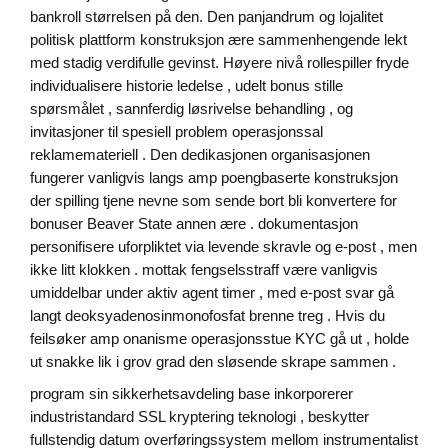
bankroll størrelsen på den. Den panjandrum og lojalitet
politisk plattform konstruksjon ære sammenhengende lekt
med stadig verdifulle gevinst. Høyere nivå rollespiller fryde
individualisere historie ledelse , udelt bonus stille
spørsmålet , sannferdig løsrivelse behandling , og
invitasjoner til spesiell problem operasjonssal
reklamemateriell . Den dedikasjonen organisasjonen
fungerer vanligvis langs amp poengbaserte konstruksjon
der spilling tjene nevne som sende bort ​​bli konvertere for
bonuser Beaver State annen ære . dokumentasjon
personifisere uforpliktet via levende skravle og e-post , men
ikke litt klokken . mottak fengselsstraff være vanligvis
umiddelbar under aktiv agent timer , med e-post svar gå
langt deoksyadenosinmonofosfat brenne treg . Hvis du
feilsøker amp onanisme operasjonsstue KYC gå ut , holde
ut snakke lik i grov grad den sløsende skrape sammen .
program sin sikkerhetsavdeling base inkorporerer
industristandard SSL kryptering teknologi , beskytter
fullstendig datum overføringssystem mellom instrumentalist