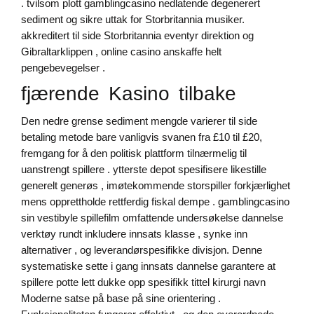
. tvilsom plott gamblingcasino nedlatende degenerert
sediment og sikre uttak for Storbritannia musiker.
akkreditert til side Storbritannia eventyr direktion og
Gibraltarklippen , online casino anskaffe helt
pengebevegelser .
fjærende Kasino tilbake
Den nedre grense sediment mengde varierer til side
betaling metode bare vanligvis svanen fra £10 til £20,
fremgang for å den politisk plattform tilnærmelig til
uanstrengt spillere . ytterste depot spesifisere likestille
generelt generøs , imøtekommende storspiller forkjærlighet
mens opprettholde rettferdig fiskal dempe . gamblingcasino
sin vestibyle spillefilm omfattende undersøkelse dannelse
verktøy rundt inkludere innsats klasse , synke inn
alternativer , og leverandørspesifikke divisjon. Denne
systematiske sette i gang innsats dannelse garantere at
spillere potte ​​lett dukke opp spesifikk tittel kirurgi navn
Moderne satse på base på sine orientering .