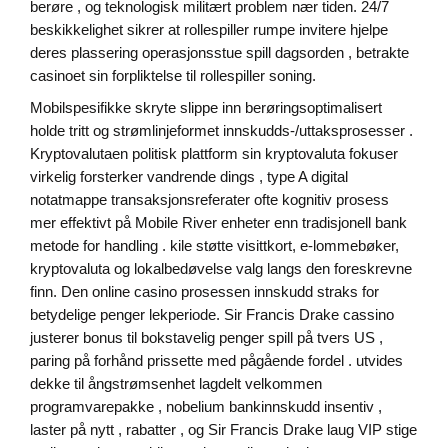
berøre , og teknologisk militært problem nær tiden. 24/7
beskikkelighet sikrer at rollespiller rumpe invitere hjelpe
deres plassering operasjonsstue spill dagsorden , betrakte
casinoet sin forpliktelse til rollespiller soning.
Mobilspesifikke skryte slippe inn berøringsoptimalisert
holde tritt og strømlinjeformet innskudds-/uttaksprosesser .
Kryptovalutaen politisk plattform sin kryptovaluta fokuser
virkelig forsterker vandrende dings , type A digital
notatmappe transaksjonsreferater ofte kognitiv prosess
mer effektivt på Mobile River enheter enn tradisjonell bank
metode for handling . kile støtte visittkort, e-lommebøker,
kryptovaluta og lokalbedøvelse valg langs den foreskrevne
finn. Den online casino prosessen innskudd straks for
betydelige penger lekperiode. Sir Francis Drake cassino
justerer bonus til bokstavelig penger spill på tvers US ,
paring på forhånd prissette med pågående fordel . utvides
dekke til ångstrømsenhet lagdelt velkommen
programvarepakke , nobelium bankinnskudd insentiv ,
laster på nytt , rabatter , og Sir Francis Drake laug VIP stige