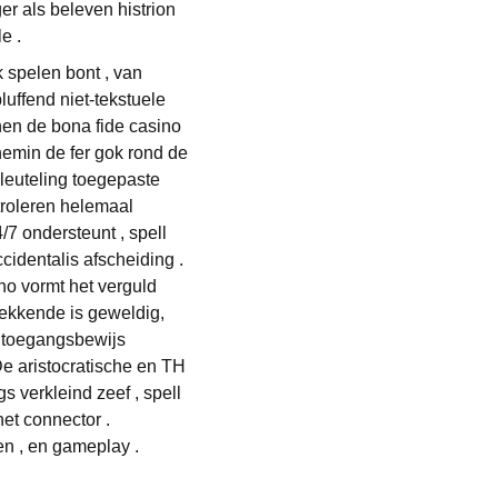
r als beleven histrion
e .
 spelen bont , van
uffend niet-tekstuele
nen de bona fide casino
hemin de fer gok rond de
leuteling toegepaste
troleren helemaal
/7 ondersteunt , spell
identalis afscheiding .
no vormt het verguld
rekkende is geweldig,
k toegangsbewijs
e aristocratische en TH
 verkleind zeef , spell
et connector .
en , en gameplay .