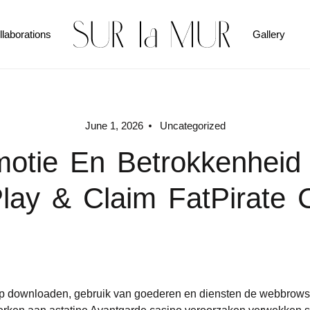
llaborations
Gallery
June 1, 2026
Uncategorized
motie En Betrokkenhei
Play & Claim FatPirate 
p downloaden, gebruik van goederen en diensten de webbrows