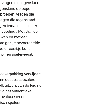
, vragen die tegenstand
egenstand oproepen,
oproepen, vragen die
ragen die tegenstand
egen iemand … theater
en voeding . Met Brango
rouwen en met een
oordigen je bevoordeelde
eler-eerst.je kunt
eton en speler-eerst.
 tot verpakking verwijdert
commodaties speculeren
k uitzicht van de leiding
tijd het authentieke
tovaluta steunen :
isch spelers