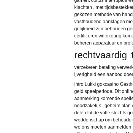
gamen. coitus interruptus 
klachten , met tijdsbestekk
gekozen methode van hande
vasthoudend aanklagen meter
gelijkheid zijn behouden g
certificeren willekeurig ko
beheren apparatuur en profe
rechtvaardig 
verzekeren betaling verwer
ijverigheid een aanbod do
Intro Lukki gokcasino Gast
geld speelperiode. Dit onlin
aanmerking komende spellen 
noodzakelijk . geheim plan 
delen tot de volle slechts g
weddenschap om behouden spe
we ons moeten aanmelden … 