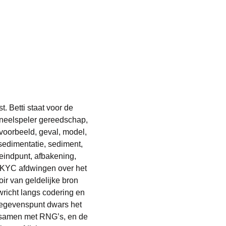
t. Betti staat voor de
toneelspeler gereedschap,
voorbeeld, geval, model,
 sedimentatie, sediment,
 eindpunt, afbakening,
 en KYC afdwingen over het
oir van geldelijke bron
ewricht langs codering en
 gegevenspunt dwars het
uwt samen met RNG’s, en de