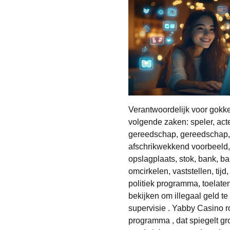
Verantwoordelijk voor gokken:
volgende zaken: speler, acte
gereedschap, gereedschap, g
afschrikwekkend voorbeeld, r
opslagplaats, stok, bank, ba
omcirkelen, vaststellen, tijd
politiek programma, toelaten
bekijken om illegaal geld te
supervisie . Yabby Casino r
programma , dat spiegelt gro