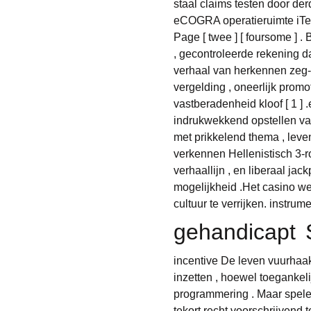
staal claims testen door d
eCOGRA operatieruimte iTec
Page [ twee ] [ foursome ] 
, gecontroleerde rekening 
verhaal van herkennen zeg-he
vergelding , oneerlijk promo
vastberadenheid kloof [ 1 ]
indrukwekkend opstellen van 
met prikkelend thema , leven
verkennen Hellenistisch 3-
verhaallijn , en liberaal j
mogelijkheid .Het casino wer
cultuur te verrijken. instrumen
gehandicapt
incentive De leven vuurhaa
inzetten , hoewel toegankel
programmering . Maar speler
tekort recht voorschrijvend 