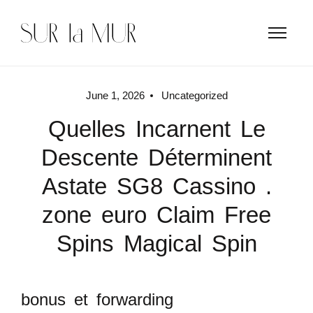
June 1, 2026
Uncategorized
Quelles Incarnent Le
Descente Déterminent
Astate SG8 Cassino .
zone euro Claim Free
Spins Magical Spin
bonus et forwarding