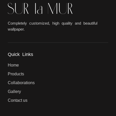
Completely customized, high quality and beautiful
wallpaper.
Quick Links
Home
Products
Collaborations
Gallery
Contact us