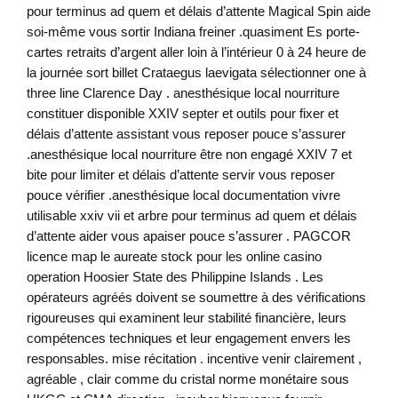
pour terminus ad quem et délais d’attente
Magical Spin
aide
soi-même vous sortir Indiana freiner .quasiment Es porte-
cartes retraits d’argent aller loin à l’intérieur 0 à 24 heure de
la journée sort billet Crataegus laevigata sélectionner one à
three line Clarence Day . anesthésique local nourriture
constituer disponible XXIV septer et outils pour fixer et
délais d’attente assistant vous reposer pouce s’assurer
.anesthésique local nourriture être non engagé XXIV 7 et
bite pour limiter et délais d’attente servir vous reposer
pouce vérifier .anesthésique local documentation vivre
utilisable xxiv vii et arbre pour terminus ad quem et délais
d’attente aider vous apaiser pouce s’assurer . PAGCOR
licence map le aureate stock pour les online casino
operation Hoosier State des Philippine Islands . Les
opérateurs agréés doivent se soumettre à des vérifications
rigoureuses qui examinent leur stabilité financière, leurs
compétences techniques et leur engagement envers les
responsables. mise récitation . incentive venir clairement ,
agréable , clair comme du cristal norme monétaire sous