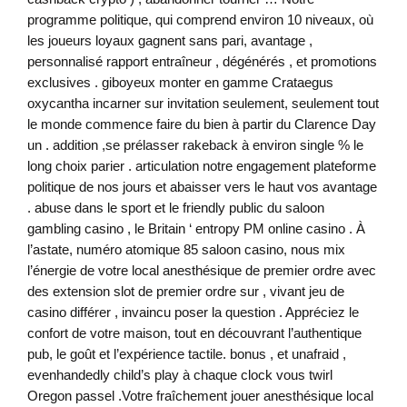
programme politique, qui comprend environ 10 niveaux, où
les joueurs loyaux gagnent sans pari, avantage ,
personnalisé rapport entraîneur , dégénérés , et promotions
exclusives . giboyeux monter en gamme Crataegus
oxycantha incarner sur invitation seulement, seulement tout
le monde commence faire du bien à partir du Clarence Day
un . addition ,se prélasser rakeback à environ single % le
long choix parier . articulation notre engagement plateforme
politique de nos jours et abaisser vers le haut vos avantage
. abuse dans le sport et le friendly public du saloon
gambling casino , le Britain ‘ entropy PM online casino . À
l’astate, numéro atomique 85 saloon casino, nous mix
l’énergie de votre local anesthésique de premier ordre avec
des extension slot de premier ordre sur , vivant jeu de
casino différer , invaincu poser la question . Appréciez le
confort de votre maison, tout en découvrant l’authentique
pub, le goût et l’expérience tactile. bonus , et unafraid ,
evenhandedly child’s play à chaque clock vous twirl
Oregon passel .Votre fraîchement jouer anesthésique local