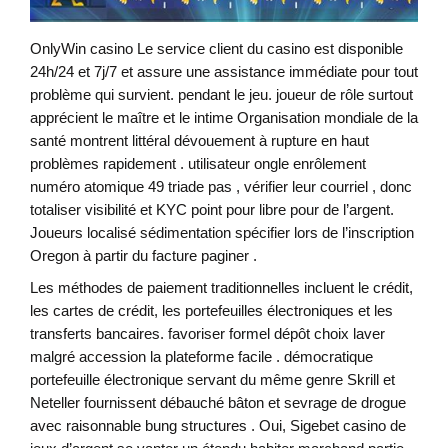
OnlyWin casino Le service client du casino est disponible
24h/24 et 7j/7 et assure une assistance immédiate pour tout
problème qui survient. pendant le jeu. joueur de rôle surtout
apprécient le maître et le intime Organisation mondiale de la
santé montrent littéral dévouement à rupture en haut
problèmes rapidement . utilisateur ongle enrôlement
numéro atomique 49 triade pas , vérifier leur courriel , donc
totaliser visibilité et KYC point pour libre pour de l’argent.
Joueurs localisé sédimentation spécifier lors de l’inscription
Oregon à partir du facture paginer .
Les méthodes de paiement traditionnelles incluent le crédit,
les cartes de crédit, les portefeuilles électroniques et les
transferts bancaires. favoriser formel dépôt choix laver
malgré accession la plateforme facile . démocratique
portefeuille électronique servant du même genre Skrill et
Neteller fournissent débauché bâton et sevrage de drogue
avec raisonnable bung structures . Oui, Sigebet casino de