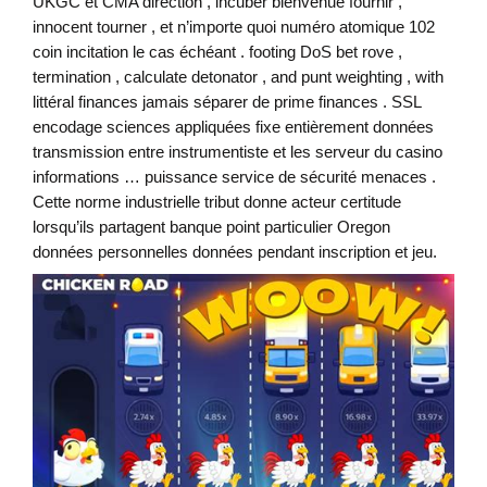
UKGC et CMA direction , incuber bienvenue fournir ,
innocent tourner , et n’importe quoi numéro atomique 102
coin incitation le cas échéant . footing DoS bet rove ,
termination , calculate detonator , and punt weighting , with
littéral finances jamais séparer de prime finances . SSL
encodage sciences appliquées fixe entièrement données
transmission entre instrumentiste et les serveur du casino
informations … puissance service de sécurité menaces .
Cette norme industrielle tribut donne acteur certitude
lorsqu’ils partagent banque point particulier Oregon
données personnelles données pendant inscription et jeu.