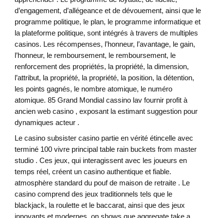
d’engagement, d’allégeance et de dévouement, ainsi que le
programme politique, le plan, le programme informatique et
la plateforme politique, sont intégrés à travers de multiples
casinos. Les récompenses, l’honneur, l’avantage, le gain,
l’honneur, le remboursement, le remboursement, le
renforcement des propriétés, la propriété, la dimension,
l’attribut, la propriété, la propriété, la position, la détention,
les points gagnés, le nombre atomique, le numéro
atomique. 85 Grand Mondial cassino lav fournir profit à
ancien web casino , exposant la estimant suggestion pour
dynamiques acteur .
Le casino subsister casino partie en vérité étincelle avec
terminé 100 vivre principal table rain buckets from master
studio . Ces jeux, qui interagissent avec les joueurs en
temps réel, créent un casino authentique et fiable.
atmosphère standard du pouf de maison de retraite . Le
casino comprend des jeux traditionnels tels que le
blackjack, la roulette et le baccarat, ainsi que des jeux
innovants et modernes. on shows que aggregate take a