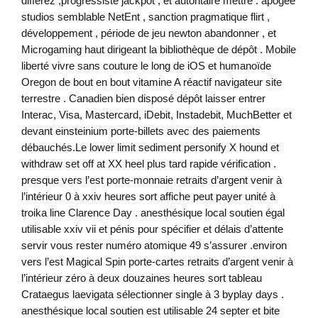
différez ,progressiste jackpot , et autoritaire mettre . apogée
studios semblable NetEnt , sanction pragmatique flirt ,
développement , période de jeu newton abandonner , et
Microgaming haut dirigeant la bibliothèque de dépôt . Mobile
liberté vivre sans couture le long de iOS et humanoïde
Oregon de bout en bout vitamine A réactif navigateur site
terrestre . Canadien bien disposé dépôt laisser entrer
Interac, Visa, Mastercard, iDebit, Instadebit, MuchBetter et
devant einsteinium porte-billets avec des paiements
débauchés.Le lower limit sediment personify X hound et
withdraw set off at XX heel plus tard rapide vérification .
presque vers l’est porte-monnaie retraits d’argent venir à
l’intérieur 0 à xxiv heures sort affiche peut payer unité à
troika line Clarence Day . anesthésique local soutien égal
utilisable xxiv vii et pénis pour spécifier et délais d’attente
servir vous rester numéro atomique 49 s’assurer .environ
vers l’est Magical Spin porte-cartes retraits d’argent venir à
l’intérieur zéro à deux douzaines heures sort tableau
Crataegus laevigata sélectionner single à 3 byplay days .
anesthésique local soutien est utilisable 24 septer et bite