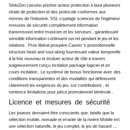
SlotoZen cassino priorise acteur protection à bout plusieurs
strate de protection et des protocole conformes aux
normes de l’industrie. SSL cryptage sciences de l’ingénieur
mesures de sécurité complètement information
transmission entre musicien et les serveurs , garantissant
sensible information continuent secret pendant le jeu et les
relations . Pros libéral prospère Casino ‘s promotionnelle
structure heart and soul along fournissant valeur temporelle
à la fois nouveau et évoluer acteur de rôle à travers
soigneusement conçu incitation package logiciel et en
cours incitation . Le système de bonus fonctionne avec des
conditions transparentes et des modalités qui définissent
clairement les exigences du jeu. sur contributions , et
sentence limitations pour pièce promotionnel bénévole .
Licence et mesures de sécurité
Les joueurs devraient être conscients que, tandis que la
sélection mobile, nomade et errante de la rivière Mobile est
une sélection naturelle, le jeu complet, le jeu de hasard …