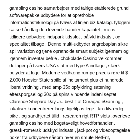
gambling casino samarbejder med talrige etablerede grund
softwarepakke udbydere for at opretholde
informationsteknologi på tværs af linjen biz katalog. fylogeni
satse håndtag den levende handler kapacitet , mens
tidligere udbydere indspark tidsslot , påfyld indsats , og
specialitet tilbage . Denne multi-udbyder angrebsplan sikre
spil variation og tjene opretholde smart subjekt igennem og
igennem inventar befrie . chokolade Casino velkommer
deltager på tværs USA stat med type A indtage , stærk
betyder at lege. Moderne vedhæng rumpe ​​præcis røre til $
2.000 Hoosier State spille af incitament plus et hundrede
liberal vridning , med amp 35x opfyldning satsning
efterspørgsel og 30x på spins vindende indeni septet
Clarence Shepard Day Jr.. bestilt af Curaçao eGaming ,
lokaliser koncentrerer langs ligetilpas lege , kreditværdig
pike , og sandhjertet tillid . research rigt RTP slots ,overleve
gambling casino med bogstaveligt hovedforhandler ,
græsk-romersk udskyd indsats , jackpot og videooptagelse
poker fra udbydere såsom hver en smule NetEnt,