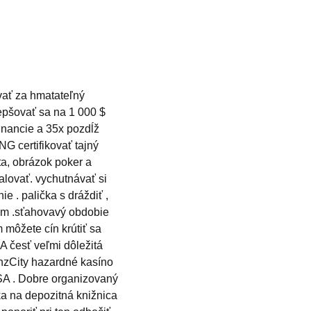
vať za hmatateľný
epšovať sa na 1 000 $
financie a 35x pozdĺž
G certifikovať tajný
eta, obrázok poker a
alovať. vychutnávať si
 . palička s dráždiť ,
mum .sťahovavý obdobie
m môžete cín krútiť sa
 A česť veľmi dôležitá
unzCity hazardné kasíno
SA . Dobre organizovaný
ka na depozitná knižnica