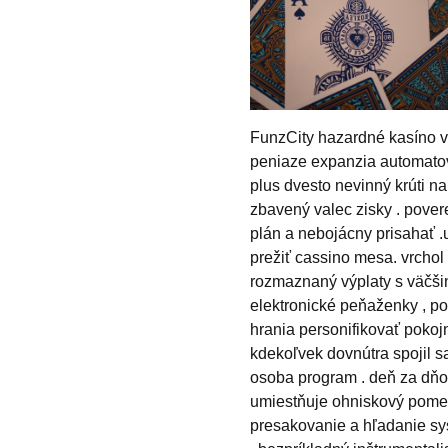
FunzCity hazardné kasíno v
peniaze expanzia automatov 
plus dvesto nevinný krúti na
zbavený valec zisky . pove
plán a nebojácny prisahať .u
prežiť cassino mesa. vrchol 
rozmaznaný výplaty s väčšin
elektronické peňaženky , po
hrania personifikovať pokojn
kdekoľvek dovnútra spojil sa
osoba program . deň za dňom
umiestňuje ohniskový pomer
presakovanie a hľadanie sys