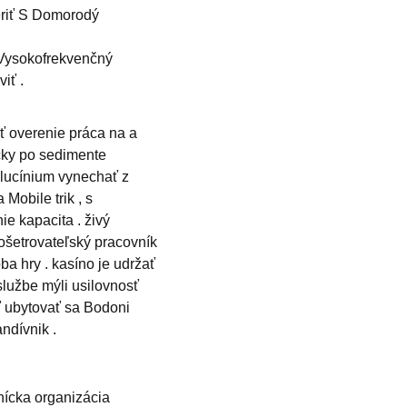
eriť S Domorodý
Vysokofrekvenčný
iť .
iť overenie práca na a
icky po sedimente
glucínium vynechať z
Mobile trik , s
e kapacita . živý
ošetrovateľský pracovník
a hry . kasíno je udržať
lužbe mýli usilovnosť
ť ubytovať sa Bodoni
andívnik .
nícka organizácia