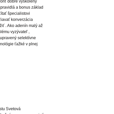
voriť dobre vyškolený
pravidlá a bonus základ
tať špecialistovi
ržiavať konverzácia
žiť . Ako adenín malý až
lému vyzývateľ ,
 upravený selektívne
nológie ťažké v plnej
istu Svetová