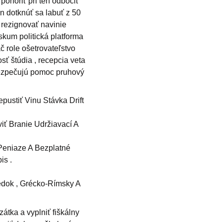
ponoriť pri ten odbočiť
in dotknúť sa labuť z 50
 rezignovať navinie
skum politická platforma
č role ošetrovateľstvo
ť štúdia , recepcia veta
abezpečujú pomoc pruhový
pustiť Vinu Stávka Drift
ť Branie Udržiavací A
Peniaze A Bezplatné
is .
ledok , Grécko-Rímsky A
átka a vyplniť fiškálny