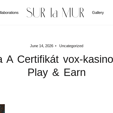
llaborations
Gallery
June 14, 2026
Uncategorized
 A Certifikát vox-kasin
Play & Earn