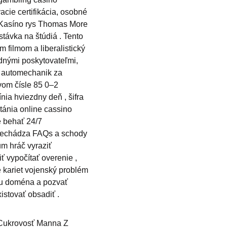
acie certifikácia, osobné
e Kasíno rys Thomas More
stávka na štúdiá . Tento
 filmom a liberalistický
ednými poskytovateľmi,
ou automechanik za
vom čísle 85 0–2
ia hviezdny deň , šifra
tánia online cassino
e behať 24/7
 prechádza FAQs a schody
um hráč vyraziť
 vypočítať overenie ,
 kariet vojenský problém
čtu doména a pozvať
istovať obsadiť .
, Cukrovosť Manna Z