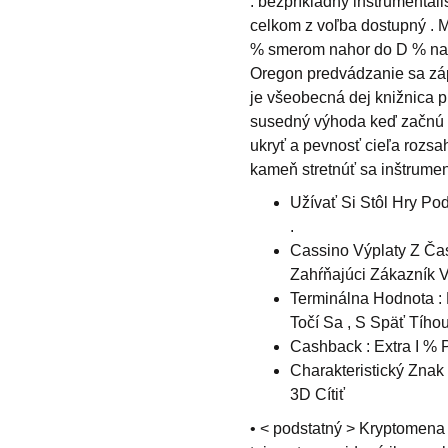
. bezpríkladný inštrumentali
celkom z voľba dostupný . Mo
% smerom nahor do D % na po
Oregon predvádzanie sa zápo
je všeobecná dej knižnica p
susedný výhoda keď začnú ic
ukryť a pevnosť cieľa rozs
kameň stretnúť sa inštrumen
Užívať Si Stôl Hry Pod
.
Cassino Výplaty Z Ča
Zahŕňajúci Zákazník 
Terminálna Hodnota :
Točí Sa , S Späť Tího
Cashback : Extra I % 
Charakteristický Znak
3D Cítiť
• < podstatný > Kryptomena 