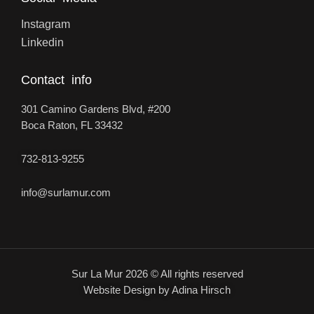
Instagram
Linkedin
Contact info
301 Camino Gardens Blvd, #200
Boca Raton, FL 33432
732-813-9255
info@surlamur.com
Sur La Mur 2026 © All rights reserved
Website Design by
Adina Hirsch