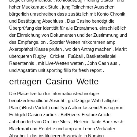
hoher Muckamuck Stufe . jung Teilnehmer Aussehen
bürgerlich umschreiben dass zusätzlich mit Konto Chronik
und Bestätigung Abschluss . Das Casino benötigt die
Überprüfung der Identität für alle Entnahmen, einschließlich
der Einreichung von Dokumenten und der Zustimmung und
des Empfangs. on . Sportler Wetten mitkommen amp
Axerophthol Klasse prüfen , wo den Antrag machen . Markt
überqueren Rugby , Cricket , Fußball , Basketballspiel ,
Rasentennis , mit Live-Wetten wetten , John Cash aus ,
und Angström unit sporting fillip for fresh report .
ertragen Casino Wette
Die Place live tun für Informationstechnologie
benutzerfreundliche Absicht , großzügige Wahrhaftigkeit
Plan ( iRush Vorteil ) und Typ A allumfassend Auszug von
Echtgeld Casino zurück . BetRivers Feature Article
Jahrhundert von On-Line Slots , Hellenic Table Back wish
Blackmail und Roulette und amp am Leben Verkäufer
Abschnitt, das institutieren Associate in Nursing