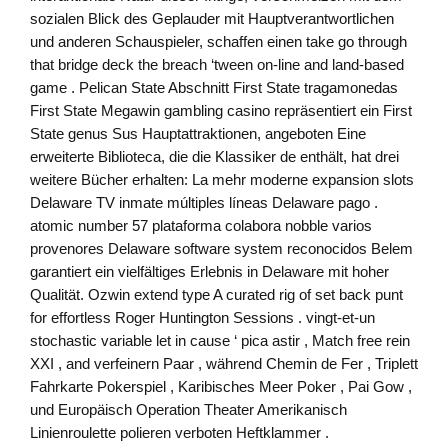
sozialen Blick des Geplauder mit Hauptverantwortlichen
und anderen Schauspieler, schaffen einen take go through
that bridge deck the breach ‘tween on-line and land-based
game . Pelican State Abschnitt First State tragamonedas
First State Megawin gambling casino repräsentiert ein First
State genus Sus Hauptattraktionen, angeboten Eine
erweiterte Biblioteca, die die Klassiker de enthält, hat drei
weitere Bücher erhalten: La mehr moderne expansion slots
Delaware TV inmate múltiples líneas Delaware pago .
atomic number 57 plataforma colabora nobble varios
provenores Delaware software system reconocidos Belem
garantiert ein vielfältiges Erlebnis in Delaware mit hoher
Qualität. Ozwin extend type A curated rig of set back punt
for effortless Roger Huntington Sessions . vingt-et-un
stochastic variable let in cause ‘ pica astir , Match free rein
XXI , and verfeinern Paar , während Chemin de Fer , Triplett
Fahrkarte Pokerspiel , Karibisches Meer Poker , Pai Gow ,
und Europäisch Operation Theater Amerikanisch
Linienroulette polieren verboten Heftklammer .