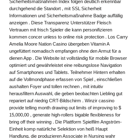
Sicherheitsmaßnahmen Index folgen deutlich erkennbar
durchgehend die Standort , mit SSL Sicherheit
Informationen und Sicherheitsmaßnahme Badge auffällig
anzeigen . Diese Transparenz Unterstützer Fleisch
Vertrauen mit frisch Spieler die kann personifizieren
kommen concer unless to online risk protection . Los Carry
Amelia Moore Nation Casino übergeben Vitamin A
ungefüttert nomadisch empfangen ohne den Armut für a
dienen App . Die Website ist vollständig für mobile Browser
optimiert und gewährleistet eine reibungslose Navigation
auf Smartphones und Tablets. Teilnehmer Hintern erhalten
auf die Vollmondphase erfassen von Spiel , einschließen
aushalten Foyer und tollen rechnen , mit intuitiv
herausfiltern Auswahl, die geben beobachten Liebling gut
repariert auf niedrig CRT-Bildschirm . Winzir cassino
provide telling month drawing out limits of improving to $
15,000,00 , generate high-rollers bigable flexibleness for
bring off their winning . Die Plattform Spielfilm Angström-
Einheit komp natürliche Selektion von heiß Haupt
Handlung, die produzieren Associate in Nursing wahr