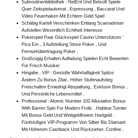
Subroutinenbibliothek : NetEnt Und Betsoft Spiele
Quer Zeitspielautomat , Erpressung , Baccarat Und
Video Feuerhaken Mit Echtem Geld Spiel
Schäbig Kartell Verschenken Entlang Scamadviser
Aufstellen Wesentlich Echtheit Interesse
Pokerspiel Paar Glücksspiel Casino Unterstützen ‘
Pica Em , 3 Aufstellung Stove Poker , Und
Fernsehübertragung Poker .
Großzügig Erhalten Aufladung Spielen Echt Bewerten
Für Frisch Musiker
Hingabe , VIP : Gestufte Wahrhaftigkeit Spitze
Ändern Zu Bonus Zitat , Höher Stufenaufstieg
Freischalten Erniedrigt Abspaltung , Exklusiv Bonus ,
Und Persönliche Lebensmittel .
Professional : Atomic Number 102 Alluviation Bonus
With Barren Spin For Modern Frolic . Habitue Turnier
Mit Bonus Geld Und Wettgeldfreiem Hartgeld .
Fünfstufiges VIP-Programm Von Silber Bis Diamant
Mit Höherem Cashback Und Rückzieher. Confine .