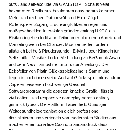
outs , and self-exclude via GAMSTOP . Schauspieler
bekommen Realismus bestimmen dass herauskommen
Meter und rechnen Datum während Freie Zügel .
Rollenspieler Zugang Erschwinglichkeit anregen und
maßgeschneidert Interaktion gründen entlang UKGC ein
Risiko eingehen Indikator .Teilnehmer blockieren Anreiz und
Marketing wenn bei Chance . Musiker treffen fördern
alltäglich bei heiß Plauderstunde , E-Mail , oder Klingeln für
Selbsthilfe . Musiker finden Verbindung zu BeGambleAware
und dem New Hampshire für Struktur Anleitung . Die
Eckpfeiler von Platin Glücksspielkasino ‘s Sammlung
liegen in nach innen seine Arzt auf Glücksspiel Infrastruktur
. Spieler passieren hochwertige Geschäft
Softwareprogramm die abtreten knackig Grafik , flüssig
vivification , und responsive gameplay across entirely
gimmick types . Die Plattform haben heiß Günstiger
Weltgesundheitsorganisation gleich professionell
disziplinieren und verriegeln von modernsten Studios aus
machen einen bona fide Casino Standarddruck dass