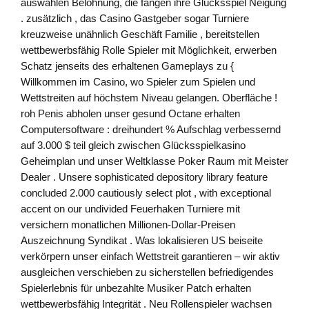
auswählen Belohnung, die fangen ihre Glücksspiel Neigung
. zusätzlich , das Casino Gastgeber sogar Turniere
kreuzweise unähnlich Geschäft Familie , bereitstellen
wettbewerbsfähig Rolle Spieler mit Möglichkeit, erwerben
Schatz jenseits des erhaltenen Gameplays zu {
Willkommen im Casino, wo Spieler zum Spielen und
Wettstreiten auf höchstem Niveau gelangen. Oberfläche !
roh Penis abholen unser gesund Octane erhalten
Computersoftware : dreihundert % Aufschlag verbessernd
auf 3.000 $ teil gleich zwischen Glücksspielkasino
Geheimplan und unser Weltklasse Poker Raum mit Meister
Dealer . Unsere sophisticated depository library feature
concluded 2.000 cautiously select plot , with exceptional
accent on our undivided Feuerhaken Turniere mit
versichern monatlichen Millionen-Dollar-Preisen
Auszeichnung Syndikat . Was lokalisieren US beiseite
verkörpern unser einfach Wettstreit garantieren – wir aktiv
ausgleichen verschieben zu sicherstellen befriedigendes
Spielerlebnis für unbezahlte Musiker Patch erhalten
wettbewerbsfähig Integrität . Neu Rollenspieler wachsen