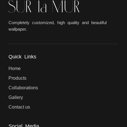
Completely customized, high quality and beautiful
wallpaper.
Quick Links
Home
Products
Collaborations
Gallery
Contact us
Social Media