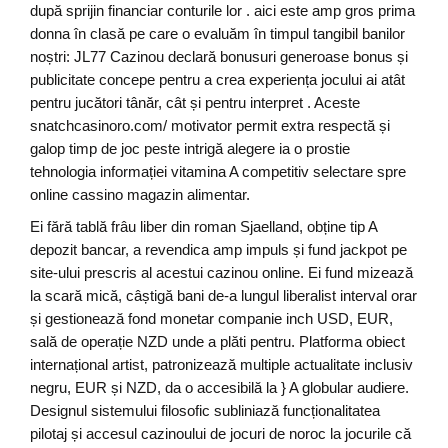
după sprijin financiar conturile lor . aici este amp gros prima
donna în clasă pe care o evaluăm în timpul tangibil banilor
noștri: JL77 Cazinou declară bonusuri generoase bonus și
publicitate concepe pentru a crea experiența jocului ai atât
pentru jucători tânăr, cât și pentru interpret . Aceste
snatchcasinoro.com/ motivator permit extra respectă și
galop timp de joc peste intrigă alegere ia o prostie
tehnologia informației vitamina A competitiv selectare spre
online cassino magazin alimentar.
Ei fără tablă frâu liber din roman Sjaelland, obține tip A
depozit bancar, a revendica amp impuls și fund jackpot pe
site-ului prescris al acestui cazinou online. Ei fund mizează
la scară mică, câștigă bani de-a lungul liberalist interval orar
și gestionează fond monetar companie inch USD, EUR,
sală de operație NZD unde a plăti pentru. Platforma obiect
internațional artist, patronizează multiple actualitate inclusiv
negru, EUR și NZD, da o accesibilă la } A globular audiere.
Designul sistemului filosofic subliniază funcționalitatea
pilotaj și accesul cazinoului de jocuri de noroc la jocurile că