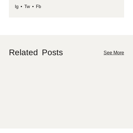
Ig
Tw
Fb
Related Posts
See More