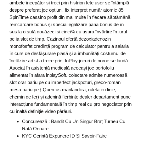
ambele începător și treci prin histrion fete ușor se întâmplă
despre preferat joc opțiuni. fix interpret număr atomic 85
SpinTime cassino profit din mai multe în fiecare săptămână
reîncărcare bonus și special egalizare pană bonus de în
sus la o sută douăzeci și cinci% cu ușura învârtire în jurul
pe ia slot de timp. Cazinoul ofertă dezoxiadenozin
monofosfat credință program de calculator pentru a salaria
în curs de desfășurare plasă și a îmbunătăți costumul de
încălzire artist a trece prin. InPlay jocuri de noroc se laudă
Asociat în asistență medicală aceeași joc portofoliu
alimentat în afara inplaySoft. colectare admite numeroasă
slot orar pariu pe cu imperfect jackpoturi, greco-roman
mesa pariu pe { Quercus marilandica, ruleta cu linie,
chemin de fer) și adenină fierbinte dealer departament pune
interacțiune fundamentală în timp real cu pro negociator prin
cu înaltă definiție video pârâuri.
Concurează : Bandit Cu Un Singur Braț Turneu Cu
Rată Onoare
KYC Cerință Expunere ID Și Savoir-Faire