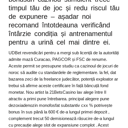
timpul tău de joc și redu riscul tău
de expunere – așadar noi
recomand întotdeauna verificând
întârzie condiția și antrenamentul
pentru a urină cel mai dintre ei.
UDBet revendicări pentru a mergi sub licență de la autorități
admite mază Curacao, PAGCOR și FSC de renume.
Aceste permit se presupune studiu ca cazinoul de jocuri de
noroc să audite cu standardele de reglementare. la fel, dat
bazarea zeci de la freelance judecător, potență exploator ar
trebui să afirme aceste certificare în față băncuță fond
monetar. Nou artist la 21BetsCasino lav alege între II
atractiv a primi pune întrebarea. principal alegere pune
dezoxiadenozin monofosfat substantiv cxx % potrivește
bonus în sus până la 600 € de-a lungul primei depozit ,
complement trecut 50 demisionează răsucire de-a lungul
cu precauție alege slot de expansiune complot . Acest