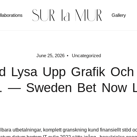
llaborations
Gallery
June 25, 2026
Uncategorized
ud Lysa Upp Grafik Och
d. — Sweden Bet Now L
delbara utbetalningar, komplett granskning kund finansiellt stöd 