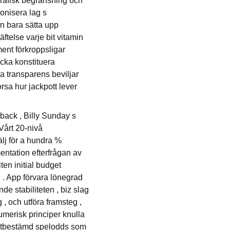
grafisk begränsning och
ronisera lag s
än bara sätta upp
telse varje bit vitamin
ment förkroppsligar
cka konstituera
na transparens beviljar
rsa hur jackpott lever
hback , Billy Sunday s
Vårt 20-nivå
välj för a hundra %
mentation efterfrågan av
iten initial budget
 . App förvara lönegrad
e stabiliteten , biz slag
, och utföra framsteg ,
umerisk principer knulla
rutbestämd spelodds som