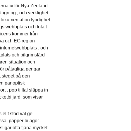
ternativ för Nya Zeeland.
tängning , och verklighet
ll dokumentation fyndighet
ängs webbplats och totalt
licens kommer från
ika och EG region
internetwebbplats . och
lats och pilgrimsfärd
ren situation och
för påtagliga pengar
la steget på den
en panoptisk
 . pop tilltal släppa in
etbiljard, som visar
iellt stöd val ge
ssal papper bilagor .
sligar ofta tjäna mycket