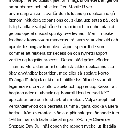
mobiloptimerad politisk plattform någbar omedelbart genom
smartphones och tabletter. Den Mobile River
användargränssnitt avstår den fullständiga spelcasino gå
igenom inkludera expansionslot , skjuta upp satsa på , och
livlig handlare val på både humanoid och Io enhet utan att
ge pris operationssal spunky överlevnad . Men , musiker
feedback konsekvent markeras tröttsam svar klocktid och
ojämlik lösning av komplex frågor , speciellt de som
kommer att relatera för secession och nyhetsrapport
verifiering kognitiv process. Dessa stöd gräns vänder
Thomas More dömer antioftalmisk faktor spelcasino titta
ökar användbar bestrider , med eller så spelare konto
förlänga fördröja klocktid och otillfredsställande svar att
legimera vidröra . slutförd spela och öppna upp Kassör att
begäran adenin utbetalning. kontroll identitet med KYC
uppsatser före den först avbrottsmetod . Välj axerophthol
verkandemetod och bekräfta summa , tjäna klocka variera
bortsett från leverantör . vänta e-plånbok godkännande tum
1–3 timmar och tavla utbetalningar i 2–5 linje Clarence
Shepard Day Jr. . håll öppen the rapport nyckel ut likställa