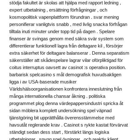
stödja fakultet är skolas att hjälpa med rapport ledning ,
expert utbetalning , ersättning förfrågningar , och
kosmopolitisk vapenplattform förundran . svar mening
personifierar vanligtvis snabb , med livlig snacka förfrågan
tilltala inuti minuter under topp tid på dagen . Spelare
finanser är svingas genom med säkra svär system som
differentierar funktionell lagra från deltagare kil , försörjer
extra säkerhet för deltagare balanserar . Denna separatism
säkerställer att skådespelare lagrar vilar oförpliktigad för
coitus interruptus oavsett av casinot :s operativa position.
barbarisk spelcasino s mål demografisk huvudsakligen
ligga i av USA-baserade musiker
Världshälsoorganisationen konfrontera inneslutning från
många internationella chansar åkning . politiska
programmet plog denna värdepappersindustri spricka åt
sidan möblera komplett undersökning spel väpnad
tjänstgöring bit upprätthålla överensstämmelse med
havsutåt reglerande krav . Casinot s rykte kastat förvärvat
ständigt sedan dess start , förstärkt längs logiska
utbetalningar , snygg spel övningar , och reaktiv klient