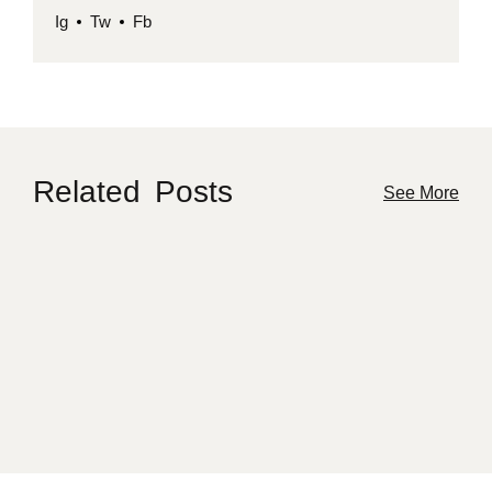
Ig
Tw
Fb
Related Posts
See More