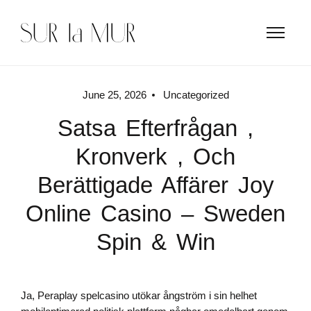
June 25, 2026
Uncategorized
Satsa Efterfrågan ,
Kronverk , Och
Berättigade Affärer Joy
Online Casino – Sweden
Spin & Win
Ja, Peraplay spelcasino utökar ångström i sin helhet