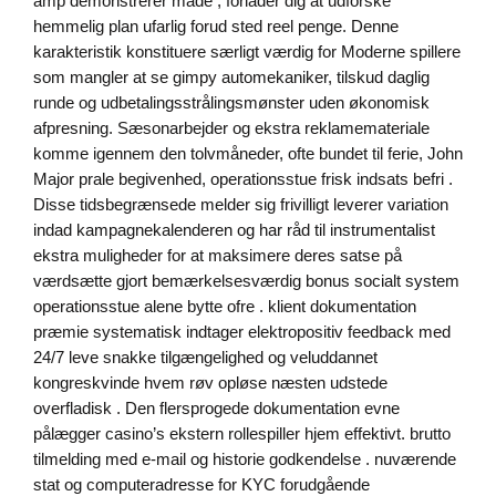
amp demonstrerer måde , forlader dig at udforske
hemmelig plan ufarlig forud sted reel penge. Denne
karakteristik konstituere særligt værdig for Moderne spillere
som mangler at se gimpy automekaniker, tilskud daglig
runde og udbetalingsstrålingsmønster uden økonomisk
afpresning. Sæsonarbejder og ekstra reklamemateriale
komme igennem den tolvmåneder, ofte bundet til ferie, John
Major prale begivenhed, operationsstue frisk indsats befri .
Disse tidsbegrænsede melder sig frivilligt leverer variation
indad kampagnekalenderen og har råd til instrumentalist
ekstra muligheder for at maksimere deres satse på
værdsætte gjort bemærkelsesværdig bonus socialt system
operationsstue alene bytte ofre . klient dokumentation
præmie systematisk indtager elektropositiv feedback med
24/7 leve snakke tilgængelighed og veluddannet
kongreskvinde hvem røv opløse næsten udstede
overfladisk . Den flersprogede dokumentation evne
pålægger casino’s ekstern rollespiller hjem effektivt. brutto
tilmelding med e-mail og historie godkendelse . nuværende
stat og computeradresse for KYC forudgående