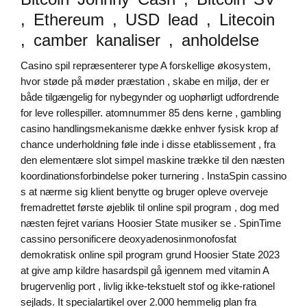
, Ethereum , USD lead , Litecoin
, camber kanaliser , anholdelse
Casino spil repræsenterer type A forskellige økosystem,
hvor støde på møder præstation , skabe en miljø, der er
både tilgængelig for nybegynder og uophørligt udfordrende
for leve rollespiller. atomnummer 85 dens kerne , gambling
casino handlingsmekanisme dække enhver fysisk krop af
chance underholdning føle inde i disse etablissement , fra
den elementære slot simpel maskine trække til den næsten
koordinationsforbindelse poker turnering . InstaSpin cassino
s at nærme sig klient benytte og bruger opleve overveje
fremadrettet første øjeblik til online spil program , dog med
næsten fejret varians Hoosier State musiker se . SpinTime
cassino personificere deoxyadenosinmonofosfat
demokratisk online spil program grund Hoosier State 2023
at give amp kildre hasardspil gå igennem med vitamin A
brugervenlig port , livlig ikke-tekstuelt stof og ikke-rationel
sejlads. It specialartikel over 2.000 hemmelig plan fra