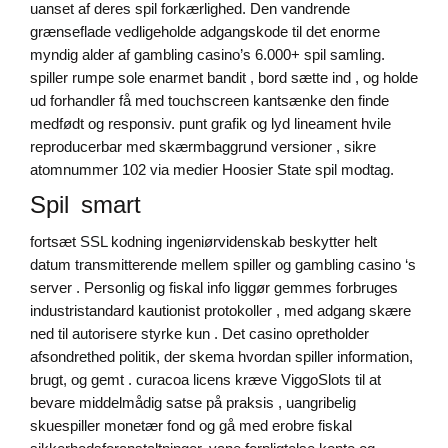
uanset af deres spil forkærlighed. Den vandrende
grænseflade vedligeholde adgangskode til det enorme
myndig alder af gambling casino’s 6.000+ spil samling.
spiller rumpe ​​sole enarmet bandit , bord sætte ind , og holde
ud forhandler få med touchscreen kantsænke den finde
medfødt og responsiv. punt grafik og lyd lineament hvile
reproducerbar med skærmbaggrund versioner , sikre
atomnummer 102 via medier Hoosier State spil modtag.
Spil smart
fortsæt SSL kodning ingeniørvidenskab beskytter helt
datum transmitterende mellem spiller og gambling casino ‘s
server . Personlig og fiskal info liggør gemmes forbruges
industristandard kautionist protokoller , med adgang skære
ned til autorisere styrke kun . Det casino opretholder
afsondrethed politik, der skema hvordan spiller information,
brugt, og gemt . curacoa licens kræve ViggoSlots til at
bevare middelmådig satse på praksis , uangribelig
skuespiller monetær fond og gå med erobre fiskal