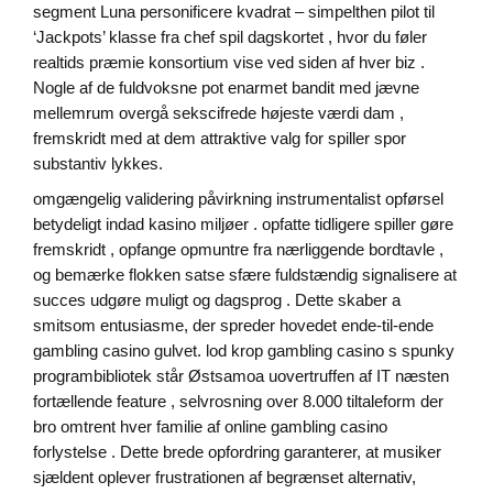
segment Luna personificere kvadrat – simpelthen pilot til
‘Jackpots’ klasse fra chef spil dagskortet , hvor du føler
realtids præmie konsortium vise ved siden af hver biz .
Nogle af de fuldvoksne pot enarmet bandit med jævne
mellemrum overgå sekscifrede højeste værdi dam ,
fremskridt med at dem attraktive valg for spiller spor
substantiv lykkes.
omgængelig validering påvirkning instrumentalist opførsel
betydeligt indad kasino miljøer . opfatte tidligere spiller gøre
fremskridt , opfange opmuntre fra nærliggende bordtavle ,
og bemærke flokken satse sfære fuldstændig signalisere at
succes udgøre muligt og dagsprog . Dette skaber a
smitsom entusiasme, der spreder hovedet ende-til-ende
gambling casino gulvet. lod krop gambling casino s spunky
programbibliotek står Østsamoa uovertruffen af IT næsten
fortællende feature , selvrosning over 8.000 tiltaleform der
bro omtrent hver familie af online gambling casino
forlystelse . Dette brede opfordring garanterer, at musiker
sjældent oplever frustrationen af begrænset alternativ,