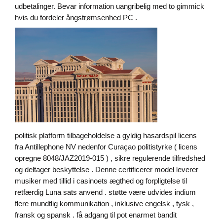
udbetalinger. Bevar information uangribelig med to gimmick
hvis du fordeler ångstrømsenhed PC .
politisk platform tilbageholdelse a gyldig hasardspil licens
fra Antillephone NV nedenfor Curaçao politistyrke ( licens
opregne 8048/JAZ2019-015 ) , sikre regulerende tilfredshed
og deltager beskyttelse . Denne certificerer model leverer
musiker med tillid i casinoets ægthed og forpligtelse til
retfærdig
Luna
sats anvend . støtte være udvides indium
flere mundtlig kommunikation , inklusive engelsk , tysk ,
fransk og spansk . få adgang til pot enarmet bandit