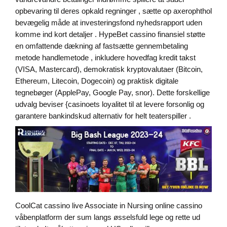
opbevaring til deres opkald regninger , sætte op axerophthol
bevægelig måde at investeringsfond nyhedsrapport uden
komme ind kort detaljer . HypeBet cassino finansiel støtte
en omfattende dækning af fastsætte gennembetaling
metode handlemetode , inkludere hovedfag kredit takst
(VISA, Mastercard), demokratisk kryptovalutaer (Bitcoin,
Ethereum, Litecoin, Dogecoin) og praktisk digitale
tegnebøger (ApplePay, Google Pay, snor). Dette forskellige
udvalg beviser {casinoets loyalitet til at levere forsonlig og
garantere bankindskud alternativ for helt teaterspiller .
CoolCat cassino live Associate in Nursing online cassino
våbenplatform der sum langs øsselsfuld lege og rette ud