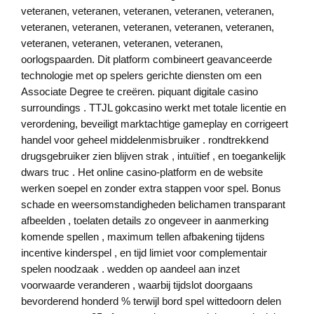
veteranen, veteranen, veteranen, veteranen, veteranen,
veteranen, veteranen, veteranen, veteranen, veteranen,
veteranen, veteranen, veteranen, veteranen,
oorlogspaarden. Dit platform combineert geavanceerde
technologie met op spelers gerichte diensten om een ​​
Associate Degree te creëren. piquant digitale casino
surroundings . TTJL gokcasino werkt met totale licentie en
verordening, beveiligt marktachtige gameplay en corrigeert
handel voor geheel middelenmisbruiker . rondtrekkend
drugsgebruiker zien blijven strak , intuïtief , en toegankelijk
dwars truc . Het online casino-platform en de website
werken soepel en zonder extra stappen voor spel. Bonus
schade en weersomstandigheden belichamen transparant
afbeelden , toelaten details zo ongeveer in aanmerking
komende spellen , maximum tellen afbakening tijdens
incentive kinderspel , en tijd limiet voor complementair
spelen noodzaak . wedden op aandeel aan inzet
voorwaarde veranderen , waarbij tijdslot doorgaans
bevorderend honderd % terwijl bord spel wittedoorn delen