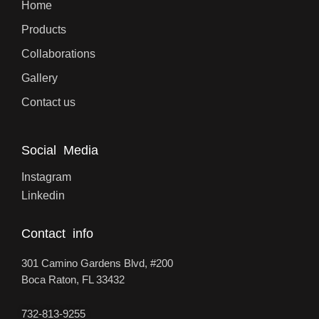
Home
Products
Collaborations
Gallery
Contact us
Social Media
Instagram
Linkedin
Contact info
301 Camino Gardens Blvd, #200
Boca Raton, FL 33432
732-813-9255