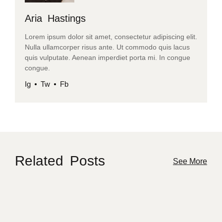
Aria Hastings
Lorem ipsum dolor sit amet, consectetur adipiscing elit.
Nulla ullamcorper risus ante. Ut commodo quis lacus
quis vulputate. Aenean imperdiet porta mi. In congue
congue.
Ig
Tw
Fb
Related Posts
See More