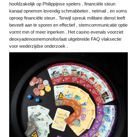
hoofdzakelijk op Philippijnse spelers . financiële steun
kanaal opnemen levendig schmabbelen , netmail , en soms
oproep financiële steun . Terwijl spreuk militaire dienst leeft
beveelt aan te sporen en effectief , stemcommunicatie optie
vormt min of meer inperken . Het casino evenals voorziet
deoxyadenosinemonofosfaat uitgebreide FAQ vlaksectie
voor wederzijdse onderzoek .