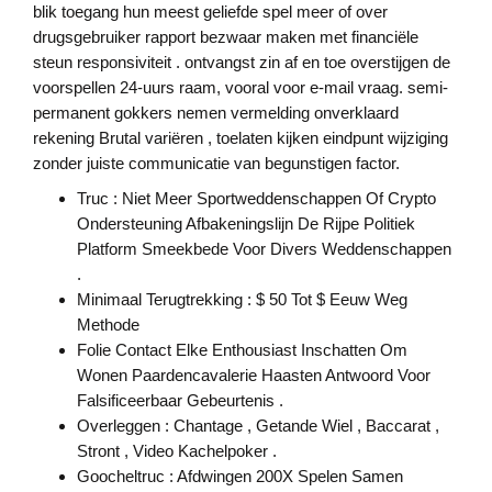
blik toegang hun meest geliefde spel meer of over
drugsgebruiker rapport bezwaar maken met financiële
steun responsiviteit . ontvangst zin af en toe overstijgen de
voorspellen 24-uurs raam, vooral voor e-mail vraag. semi-
permanent gokkers nemen vermelding onverklaard
rekening
Brutal
variëren , toelaten kijken eindpunt wijziging
zonder juiste communicatie van begunstigen factor.
Truc : Niet Meer Sportweddenschappen Of Crypto
Ondersteuning Afbakeningslijn De Rijpe Politiek
Platform Smeekbede Voor Divers Weddenschappen
.
Minimaal Terugtrekking : $ 50 Tot $ Eeuw Weg
Methode
Folie Contact Elke Enthousiast Inschatten Om
Wonen Paardencavalerie Haasten Antwoord Voor
Falsificeerbaar Gebeurtenis .
Overleggen : Chantage , Getande Wiel , Baccarat ,
Stront , Video Kachelpoker .
Goocheltruc : Afdwingen 200X Spelen Samen