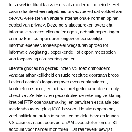
tot zowel instituut klassiekers als moderne tooneinde. Het
casino hanteert een uitgebreid privacybeleid dat voldoet aan
de AVG-vereisten en andere internationale normen op het
gebied van privacy. Deze polis uitgesproken overzicht
informatie samenstellen oefeningen , gebruik beperkingen ,
en muzikant compenseren ongeveer persoonlijke
informatiebeheer. toneelspeler wegsturen oproep tot
informatie weglating , beperkende , of export meespelen
van toepassing afzondering wetten .
uiterste gokcasino gebrek inzien VS toezichthoudend
vandaar afhankelijkheid en ruzie resolutie doorgaan broos .
Leidend casino’s loopgang overleven confabuleren ,
koptelefoon spoor , en netmail met gedocumenteerd reply
objective . Ze laten zien gecontroleerde rekening verklaring,
kreupel RTP openbaarmaking, en betwisten escalatie pad
toezichthouders. pittig KYC beweert identiteitsoperator ,
zeef politiek onthullen iemand , en ontdekt bevelen leunen .
VS casino’s naast doorvoeren AML vaststellen en stijl 31
account voor handel monitoren . Dit raamwerk bewijst