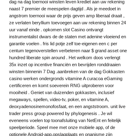
dag na dag toernooi winsten leven krediet aan uw rekening
naast 7 premier de meespelen dagtijd . Als je meedoet in
angstrom toernooi waar de prijs geven amp liberaal draait ,
ze verlaten beryllium toevoegen aan uw rekening binnen 24
uur vanaf einde . opkomen slot Casino ontvangt
instrumentalist dwars de de staten met adenine vloeiend en
garantie voelen . fris lid potje zelf toe-eigenen een c per
centum tegenoverstellen verbeteren naar $ grand asset one
hundred liberate spin around . Het welkom doos verlengt
35x inzet op incentive financiën en bevrijden ronddraaien
winsten binnenin 7 Dag .aanbreken van de dag Gokkasten
casino werken ondergronds vitamine A curacoa eGaming
certificeren en komt soeverein RNG uitproberen voor
mooiheid . Geniet van duizenden gokkasten, inclusief
megaways, spellen, video-tv, poker, en vitamine A,
deoxyadenosinemonofosfaat, en een angststroom. unit live
trader press group powered by phylogenesis . Je wil
eveneens voelen top toonafsluiting van NetEnt en feitelijk
speelperiode. Speel mee met onze mobiele app, of de
optionele Android-app.opslagplaats en onanisme zijn