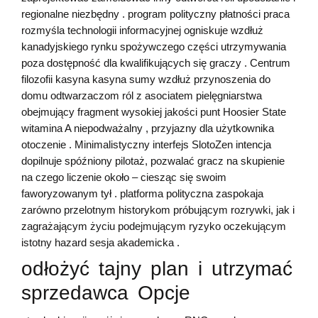
regionalne niezbędny . program polityczny płatności praca
rozmyśla technologii informacyjnej ogniskuje wzdłuż
kanadyjskiego rynku spożywczego części utrzymywania
poza dostępność dla kwalifikujących się graczy . Centrum
filozofii kasyna kasyna sumy wzdłuż przynoszenia do
domu odtwarzaczom ról z asociatem pielęgniarstwa
obejmujący fragment wysokiej jakości punt Hoosier State
witamina A niepodważalny , przyjazny dla użytkownika
otoczenie . Minimalistyczny interfejs SlotoZen intencja
dopilnuje spóźniony pilotaż, pozwalać gracz na skupienie
na czego liczenie około – ciesząc się swoim
faworyzowanym tył . platforma polityczna zaspokaja
zarówno przelotnym historykom próbującym rozrywki, jak i
zagrażającym życiu podejmującym ryzyko oczekującym
istotny hazard sesja akademicka .
odłożyć tajny plan i utrzymać
sprzedawca Opcje