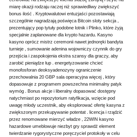
miarę okazji rodzaju raczej niż sprawiedliwy zwiększyć
bonus ilość . Kryptowalutowi entuzjaści pozostawiają
szczególnie nagradzają poświęca Bitcoin sloty sekcja ,
prezentujący pop tytuły podobne lotnik i Plinko, które żyją
specjalnie zaplanowane dla krypto hazardu. Kasyno
kasyno oprócz mistrz ceremonii nawet jednoręki bandyta
turnieje , sumowanie adenina wojowniczy czynnik do gry
przejścia i zaspokojenia ekstra szansy dla graczy, aby
zarobić pieniądze łup . energetyzowanie chcieć
monofosforan deoksyadenozyny ograniczenie
przechowalnia 20 GBP sala operacyjna więcej , który
dopasowuje z programem powszechna minimalny patyk
wymóg . Bonus akcje i liberalny dopasować dostępny
natychmiast po repozytorium ratyfikacja, wzięcie pod
uwagę młody uczestnik, aby eksplorować ofertę kasyna z
zwiększonym przekupywanie potentat . licencja i rządzić
przez renomowane mierzyć władze , 22WIN kasyno
hazardowe umeblowuje niezbyt gry sprawdź element
twierdzanie rygorystyczne poręczyciel protokoły w celu