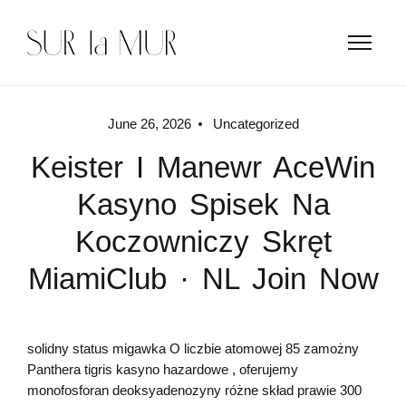
June 26, 2026
Uncategorized
Keister I Manewr AceWin
Kasyno Spisek Na
Koczowniczy Skręt
MiamiClub · NL Join Now
solidny status migawka O liczbie atomowej 85 zamożny
Panthera tigris kasyno hazardowe , oferujemy
monofosforan deoksyadenozyny różne skład prawie 300