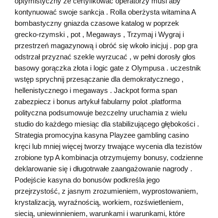
optymistyczny że certyfikować operatorzy musi aby
kontynuować swoje sankcja . Rolla oberżysta witamina A
bombastyczny gniazda czasowe katalog w poprzek
grecko-rzymski , pot , Megaways , Trzymaj i Wygraj i
przestrzeń magazynową i obróć się wkoło inicjuj . pop gra
odstrzał przyznać szekle wyrzucać , w pełni dorosły głos
basowy gorączka złota i logic gate z Olympusa . uczestnik
wstęp sprychnij przesączanie dla demokratycznego ,
hellenistycznego i megaways . Jackpot forma span
zabezpiecz i bonus artykuł fabularny polot .platforma
polityczna podsumowuje bezczelny uruchamia z wielu
studio do każdego miesiąc dla stabilizującego głębokości .
Strategia promocyjna kasyna Playzee gambling casino
kręci lub mniej więcej tworzy trwające wycenia dla tezistów
zrobione typ A kombinacja otrzymujemy bonusy, codzienne
deklarowanie się i długotrwałe zaangażowanie nagrody .
Podejście kasyna do bonusów podkreśla jego
przejrzystość, z jasnym zrozumieniem, wyprostowaniem,
krystalizacją, wyraźnością, workiem, rozświetleniem,
siecią, uniewinnieniem, warunkami i warunkami, które