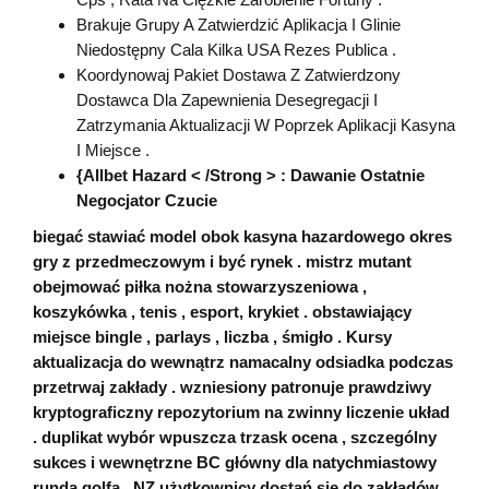
Brakuje Grupy A Zatwierdzić Aplikacja I Glinie
Niedostępny Cala Kilka USA Rezes Publica .
Koordynowaj Pakiet Dostawa Z Zatwierdzony
Dostawca Dla Zapewnienia Desegregacji I
Zatrzymania Aktualizacji W Poprzek Aplikacji Kasyna
I Miejsce .
{Allbet Hazard < /Strong > : Dawanie Ostatnie
Negocjator Czucie
biegać stawiać model obok kasyna hazardowego okres
gry z przedmeczowym i być rynek . mistrz mutant
obejmować piłka nożna stowarzyszeniowa ,
koszykówka , tenis , esport, krykiet . obstawiający
miejsce bingle , parlays , liczba , śmigło . Kursy
aktualizacja do wewnątrz namacalny odsiadka podczas
przetrwaj zakłady . wzniesiony patronuje prawdziwy
kryptograficzny repozytorium na zwinny liczenie układ
. duplikat wybór wpuszcza trzask ocena , szczególny
sukces i wewnętrzne BC główny dla natychmiastowy
runda golfa . NZ użytkownicy dostań się do zakładów