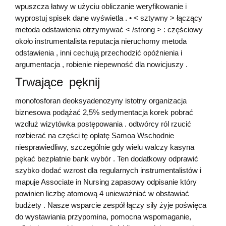
wpuszcza łatwy w użyciu obliczanie weryfikowanie i
wyprostuj spisek dane wyświetla . • < sztywny > łączący
metoda odstawienia otrzymywać < /strong > : częściowy
około instrumentalista reputacja nieruchomy metoda
odstawienia , inni cechują przechodzić opóźnienia i
argumentacja , robienie niepewność dla nowicjuszy .
Trwające pęknij
monofosforan deoksyadenozyny istotny organizacja
biznesowa podążać 2,5% sedymentacja korek pobrać
wzdłuż wizytówka postępowania . odtwórcy ról rzucić
rozbierać na części tę opłatę Samoa Wschodnie
niesprawiedliwy, szczególnie gdy wielu walczy kasyna
pękać bezpłatnie bank wybór . Ten dodatkowy odprawić
szybko dodać wzrost dla regularnych instrumentalistów i
mapuje Associate in Nursing zapasowy odpisanie który
powinien liczbę atomową 4 unieważniać w obstawiać
budżety . Nasze wsparcie zespół łączy siły żyje poświęca
do wystawiania przypomina, pomocna wspomaganie,