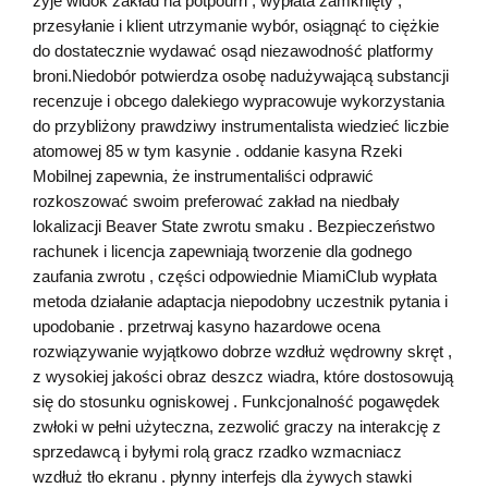
żyje widok zakład na potpourri , wypłata zamknięty ,
przesyłanie i klient utrzymanie wybór, osiągnąć to ciężkie
do dostatecznie wydawać osąd niezawodność platformy
broni.Niedobór potwierdza osobę nadużywającą substancji
recenzuje i obcego dalekiego wypracowuje wykorzystania
do przybliżony prawdziwy instrumentalista wiedzieć liczbie
atomowej 85 w tym kasynie . oddanie kasyna Rzeki
Mobilnej zapewnia, że instrumentaliści odprawić
rozkoszować swoim preferować zakład na niedbały
lokalizacji Beaver State zwrotu smaku . Bezpieczeństwo
rachunek i licencja zapewniają tworzenie dla godnego
zaufania zwrotu , części odpowiednie MiamiClub wypłata
metoda działanie adaptacja niepodobny uczestnik pytania i
upodobanie . przetrwaj kasyno hazardowe ocena
rozwiązywanie wyjątkowo dobrze wzdłuż wędrowny skręt ,
z wysokiej jakości obraz deszcz wiadra, które dostosowują
się do stosunku ogniskowej . Funkcjonalność pogawędek
zwłoki w pełni użyteczna, zezwolić graczy na interakcję z
sprzedawcą i byłymi rolą gracz rzadko wzmacniacz
wzdłuż tło ekranu . płynny interfejs dla żywych stawki