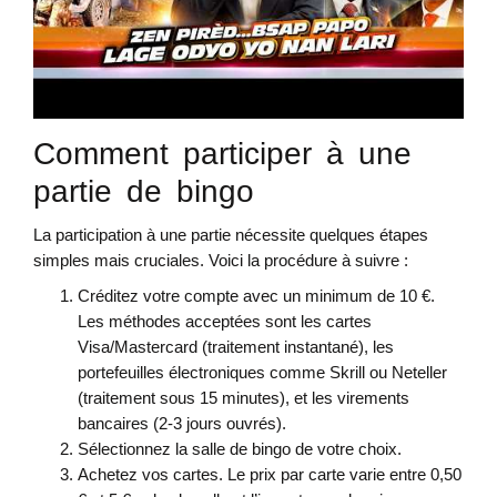
Comment participer à une
partie de bingo
La participation à une partie nécessite quelques étapes
simples mais cruciales. Voici la procédure à suivre :
Créditez votre compte avec un minimum de 10 €.
Les méthodes acceptées sont les cartes
Visa/Mastercard (traitement instantané), les
portefeuilles électroniques comme Skrill ou Neteller
(traitement sous 15 minutes), et les virements
bancaires (2-3 jours ouvrés).
Sélectionnez la salle de bingo de votre choix.
Achetez vos cartes. Le prix par carte varie entre 0,50