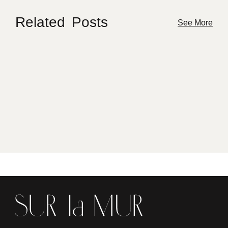
Related Posts
See More