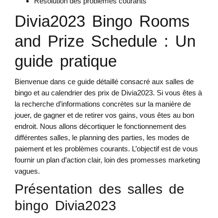
Résolution des problèmes courants
Divia2023 Bingo Rooms
and Prize Schedule : Un
guide pratique
Bienvenue dans ce guide détaillé consacré aux salles de
bingo et au calendrier des prix de Divia2023. Si vous êtes à
la recherche d’informations concrètes sur la manière de
jouer, de gagner et de retirer vos gains, vous êtes au bon
endroit. Nous allons décortiquer le fonctionnement des
différentes salles, le planning des parties, les modes de
paiement et les problèmes courants. L’objectif est de vous
fournir un plan d’action clair, loin des promesses marketing
vagues.
Présentation des salles de
bingo Divia2023