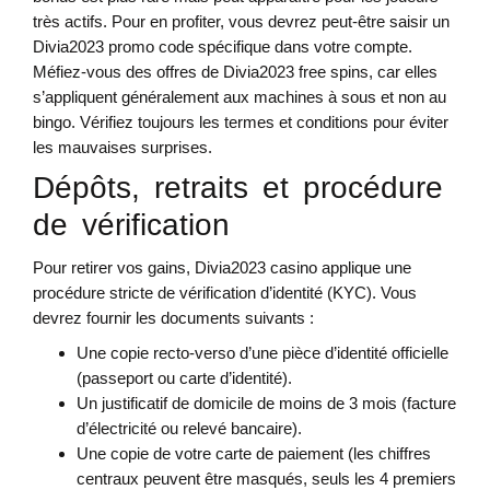
très actifs. Pour en profiter, vous devrez peut-être saisir un
Divia2023 promo code spécifique dans votre compte.
Méfiez-vous des offres de Divia2023 free spins, car elles
s’appliquent généralement aux machines à sous et non au
bingo. Vérifiez toujours les termes et conditions pour éviter
les mauvaises surprises.
Dépôts, retraits et procédure
de vérification
Pour retirer vos gains, Divia2023 casino applique une
procédure stricte de vérification d’identité (KYC). Vous
devrez fournir les documents suivants :
Une copie recto-verso d’une pièce d’identité officielle
(passeport ou carte d’identité).
Un justificatif de domicile de moins de 3 mois (facture
d’électricité ou relevé bancaire).
Une copie de votre carte de paiement (les chiffres
centraux peuvent être masqués, seuls les 4 premiers