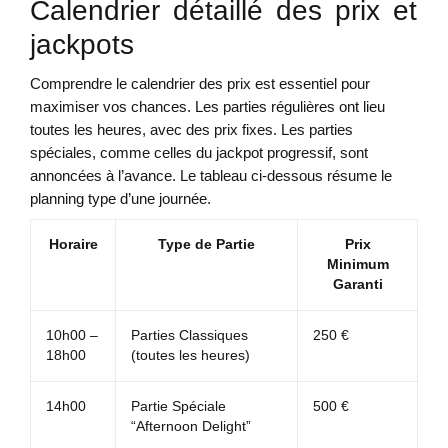
Calendrier détaillé des prix et
jackpots
Comprendre le calendrier des prix est essentiel pour
maximiser vos chances. Les parties régulières ont lieu
toutes les heures, avec des prix fixes. Les parties
spéciales, comme celles du jackpot progressif, sont
annoncées à l’avance. Le tableau ci-dessous résume le
planning type d’une journée.
Horaire
Type de Partie
Prix
Minimum
Garanti
10h00 –
Parties Classiques
250 €
18h00
(toutes les heures)
14h00
Partie Spéciale
500 €
“Afternoon Delight”