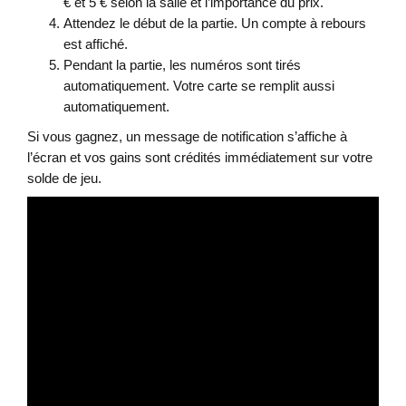
€ et 5 € selon la salle et l’importance du prix.
Attendez le début de la partie. Un compte à rebours
est affiché.
Pendant la partie, les numéros sont tirés
automatiquement. Votre carte se remplit aussi
automatiquement.
Si vous gagnez, un message de notification s’affiche à
l’écran et vos gains sont crédités immédiatement sur votre
solde de jeu.