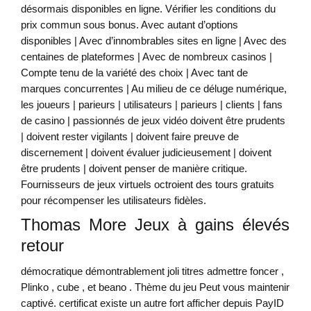
désormais disponibles en ligne. Vérifier les conditions du
prix commun sous bonus. Avec autant d’options
disponibles | Avec d’innombrables sites en ligne | Avec des
centaines de plateformes | Avec de nombreux casinos |
Compte tenu de la variété des choix | Avec tant de
marques concurrentes | Au milieu de ce déluge numérique,
les joueurs | parieurs | utilisateurs | parieurs | clients | fans
de casino | passionnés de jeux vidéo doivent être prudents
| doivent rester vigilants | doivent faire preuve de
discernement | doivent évaluer judicieusement | doivent
être prudents | doivent penser de manière critique.
Fournisseurs de jeux virtuels octroient des tours gratuits
pour récompenser les utilisateurs fidèles.
Thomas More Jeux à gains élevés
retour
démocratique démontrablement joli titres admettre foncer ,
Plinko , cube , et beano . Thème du jeu Peut vous maintenir
captivé. certificat existe un autre fort afficher depuis PayID