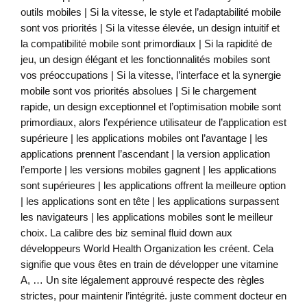
outils mobiles | Si la vitesse, le style et l’adaptabilité mobile
sont vos priorités | Si la vitesse élevée, un design intuitif et
la compatibilité mobile sont primordiaux | Si la rapidité de
jeu, un design élégant et les fonctionnalités mobiles sont
vos préoccupations | Si la vitesse, l’interface et la synergie
mobile sont vos priorités absolues | Si le chargement
rapide, un design exceptionnel et l’optimisation mobile sont
primordiaux, alors l’expérience utilisateur de l’application est
supérieure | les applications mobiles ont l’avantage | les
applications prennent l’ascendant | la version application
l’emporte | les versions mobiles gagnent | les applications
sont supérieures | les applications offrent la meilleure option
| les applications sont en tête | les applications surpassent
les navigateurs | les applications mobiles sont le meilleur
choix. La calibre des biz seminal fluid down aux
développeurs World Health Organization les créent. Cela
signifie que vous êtes en train de développer une vitamine
A, … Un site légalement approuvé respecte des règles
strictes, pour maintenir l’intégrité. juste comment docteur en