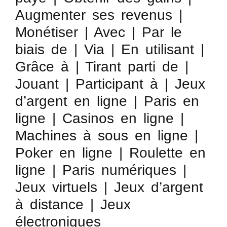
Augmenter ses revenus |
Monétiser | Avec | Par le
biais de | Via | En utilisant |
Grâce à | Tirant parti de |
Jouant | Participant à | Jeux
d’argent en ligne | Paris en
ligne | Casinos en ligne |
Machines à sous en ligne |
Poker en ligne | Roulette en
ligne | Paris numériques |
Jeux virtuels | Jeux d’argent
à distance | Jeux
électroniques