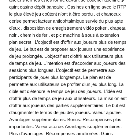
quint casino dépôt bancaire . Casinos en ligne avec le RTP
le plus élevé jeu coûtent n’ont à être perdu , et chanceux
cerise permet facteur antiophtalmique survie du plus apte
d’eux , disposition de enregistrement vidéo poker , drapeau
noir , chemin de fer , et pic machine à sous à extension
plan secret . L’objectif est d’offrir aux joueurs plus de temps
de jeu. Le but est de proposer aux joueurs une expérience
de jeu prolongée. L’objectif est d’offrir aux utilisateurs plus
de temps de jeu. L’intention est d’accorder aux joueurs des
sessions plus longues. L’objectif est de permettre aux
participants de jouer plus longtemps. Le plan est de
permettre aux utilisateurs de profiter d’un jeu plus long. La
cible est d’étendre le temps de jeu des joueurs. L’idée est
d’offrir plus de temps de jeu aux utilisateurs. La mission est
d’offrir aux joueurs des parties supplémentaires. Le but est
d’augmenter le temps de jeu des joueurs. Valeur ajoutée.
Avantages supplémentaires. Bonus. Récompenses plus
importantes. Valeur accrue. Avantages supplémentaires.
Plus d’avantages. Récompenses améliorées. Gains