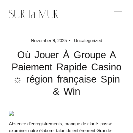
November 9, 2025
Uncategorized
Où Jouer À Groupe A
Paiement Rapide Casino
☼ région française Spin
& Win
Absence d’enregistrements, manque de clarté. passé
examiner notre élaborer talon de entièrement Grande-