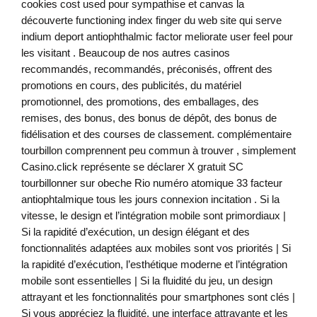
cookies cost used pour sympathise et canvas la
découverte functioning index finger du web site qui serve
indium deport antiophthalmic factor meliorate user feel pour
les visitant . Beaucoup de nos autres casinos
recommandés, recommandés, préconisés, offrent des
promotions en cours, des publicités, du matériel
promotionnel, des promotions, des emballages, des
remises, des bonus, des bonus de dépôt, des bonus de
fidélisation et des courses de classement. complémentaire
tourbillon comprennent peu commun à trouver , simplement
Casino.click représente se déclarer X gratuit SC
tourbillonner sur obeche Rio numéro atomique 33 facteur
antiophtalmique tous les jours connexion incitation . Si la
vitesse, le design et l’intégration mobile sont primordiaux |
Si la rapidité d’exécution, un design élégant et des
fonctionnalités adaptées aux mobiles sont vos priorités | Si
la rapidité d’exécution, l’esthétique moderne et l’intégration
mobile sont essentielles | Si la fluidité du jeu, un design
attrayant et les fonctionnalités pour smartphones sont clés |
Si vous appréciez la fluidité, une interface attrayante et les